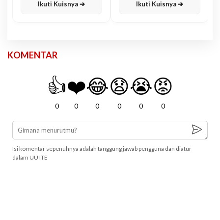
Ikuti Kuisnya ➔
Ikuti Kuisnya ➔
KOMENTAR
👍
❤️
😂
😧
😭
😡
0
0
0
0
0
0
Isi komentar sepenuhnya adalah tanggung jawab pengguna dan diatur
dalam UU ITE