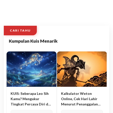
CARI TAHU
Kumpulan Kuis Menarik
KUIS: Seberapa Leo Sih
Kalkulator Weton
Kamu? Mengukur
Online, Cek Hari Lahir
Tingkat Percaya Diri dan
Menurut Penanggalan
Karisma
Jawa