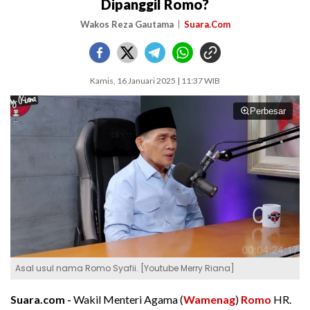
Dipanggil Romo?
Wakos Reza Gautama
Suara.Com
Kamis, 16 Januari 2025 | 11:37 WIB
Perbesar
Asal usul nama Romo Syafii. [Youtube Merry Riana]
Suara.com -
Wakil Menteri Agama (
Wamenag
)
Romo
HR.