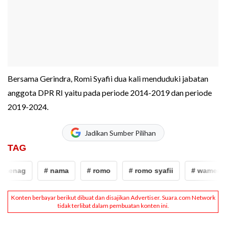
Bersama Gerindra, Romi Syafii dua kali menduduki jabatan
anggota DPR RI yaitu pada periode 2014-2019 dan periode
2019-2024.
Jadikan Sumber Pilihan
TAG
menag
# nama
# romo
# romo syafii
# wamenag