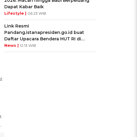
2026: Macan hingga Babi Berpeluang
Dapat Kabar Baik
Lifestyle |
06:23 WIB
Link Resmi
Pandang.istanapresiden.go.id buat
Daftar Upacara Bendera HUT RI di
Istana Negara
News |
12:13 WIB
i
k
.