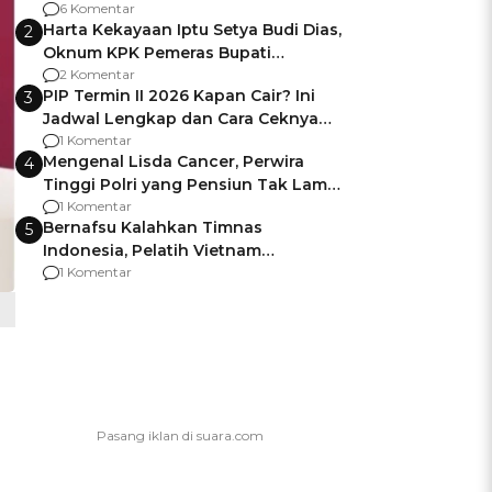
Gagalnya Negara Jamin Keamanan
6 Komentar
Harta Kekayaan Iptu Setya Budi Dias,
2
Oknum KPK Pemeras Bupati
Pemalang
2 Komentar
PIP Termin II 2026 Kapan Cair? Ini
3
Jadwal Lengkap dan Cara Ceknya
agar Dana Tidak Hangus!
1 Komentar
Mengenal Lisda Cancer, Perwira
4
Tinggi Polri yang Pensiun Tak Lama
Usai Jadi Brigjen
1 Komentar
Bernafsu Kalahkan Timnas
5
Indonesia, Pelatih Vietnam
Berencana Pakai Jimat di Pakansari
1 Komentar