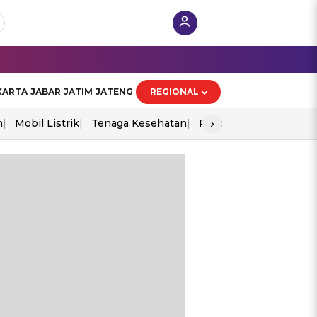
KARTA
JABAR
JATIM
JATENG
REGIONAL
›
n
Mobil Listrik
Tenaga Kesehatan
Piala Aff 2026
Ekono