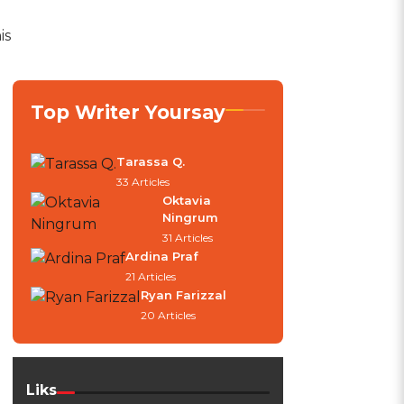
is
Top Writer Yoursay
Tarassa Q.
33 Articles
Oktavia
Ningrum
31 Articles
Ardina Praf
21 Articles
Ryan Farizzal
20 Articles
Liks