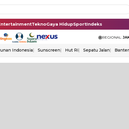
Entertainment
Tekno
Gaya Hidup
Sport
Indeks
REGIONAL:
JA
unan Indonesia
Sunscreen
Hut Ri
Sepatu Jalan
Bante