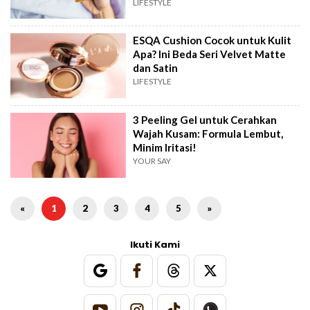
LIFESTYLE
ESQA Cushion Cocok untuk Kulit
Apa? Ini Beda Seri Velvet Matte
dan Satin
LIFESTYLE
3 Peeling Gel untuk Cerahkan
Wajah Kusam: Formula Lembut,
Minim Iritasi!
YOUR SAY
«
1
2
3
4
5
»
Ikuti Kami