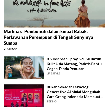
Marlina si Pembunuh dalam Empat Babak:
Perlawanan Perempuan di Tengah Sunyinya
Sumba
YOUR SAY
8 Sunscreen Spray SPF 50 untuk
Kulit Usia Matang, Praktis Bantu
Cegah Tanda Penuaan
LIFESTYLE
Bukan Sekadar Teknologi,
Generative AI Mulai Mengubah
Cara Orang Indonesia Membuat
Film
TEKNO