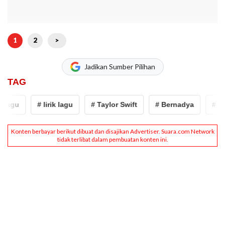
1
2
>
Jadikan Sumber Pilihan
TAG
agu
# lirik lagu
# Taylor Swift
# Bernadya
# peny