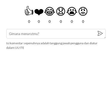
👍
❤️
😂
😧
😭
😡
0
0
0
0
0
0
Isi komentar sepenuhnya adalah tanggung jawab pengguna dan diatur
dalam UU ITE