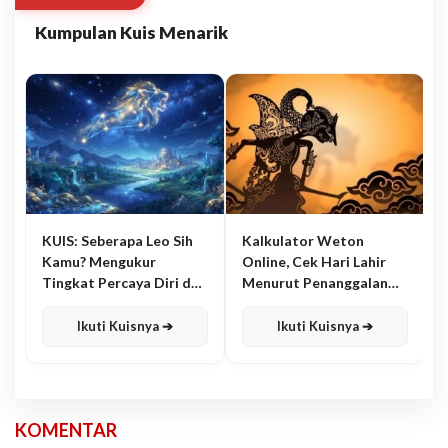
Kumpulan Kuis Menarik
KUIS: Seberapa Leo Sih
Kalkulator Weton
Kamu? Mengukur
Online, Cek Hari Lahir
Tingkat Percaya Diri dan
Menurut Penanggalan
Karisma
Jawa
Ikuti Kuisnya ➔
Ikuti Kuisnya ➔
KOMENTAR