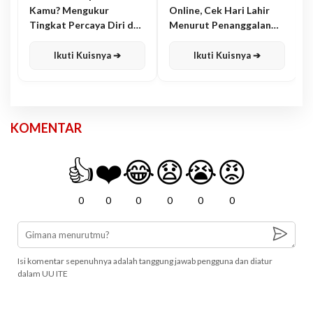
Kamu? Mengukur
Online, Cek Hari Lahir
Tingkat Percaya Diri dan
Menurut Penanggalan
Karisma
Jawa
Ikuti Kuisnya ➔
Ikuti Kuisnya ➔
KOMENTAR
👍
❤️
😂
😧
😭
😡
0
0
0
0
0
0
Isi komentar sepenuhnya adalah tanggung jawab pengguna dan diatur
dalam UU ITE