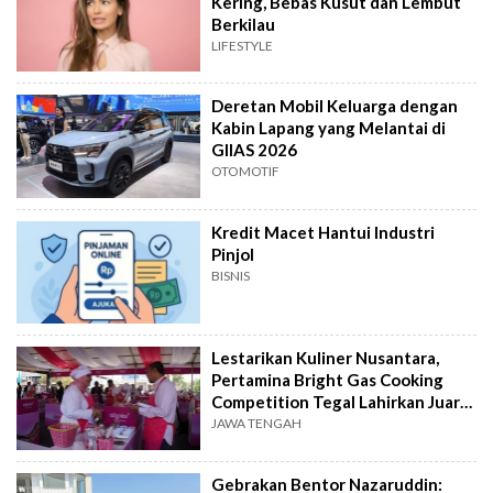
Kering, Bebas Kusut dan Lembut
Berkilau
LIFESTYLE
Deretan Mobil Keluarga dengan
Kabin Lapang yang Melantai di
GIIAS 2026
OTOMOTIF
Kredit Macet Hantui Industri
Pinjol
BISNIS
Lestarikan Kuliner Nusantara,
Pertamina Bright Gas Cooking
Competition Tegal Lahirkan Juara
Baru
JAWA TENGAH
Gebrakan Bentor Nazaruddin: