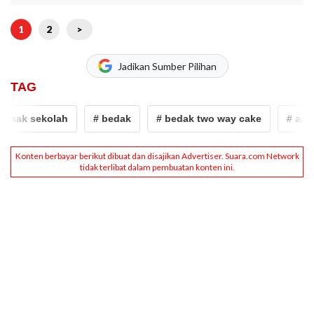
1
2
>
Jadikan Sumber Pilihan
TAG
nak sekolah
# bedak
# bedak two way cake
# anak 