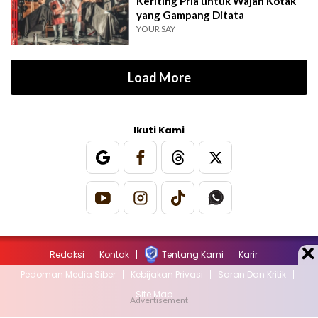
Keriting Pria untuk Wajah Kotak
yang Gampang Ditata
YOUR SAY
Load More
Ikuti Kami
Redaksi
Kontak
Tentang Kami
Karir
Pedoman Media Siber
Kebijakan Privasi
Saran Dan Kritik
Site Map