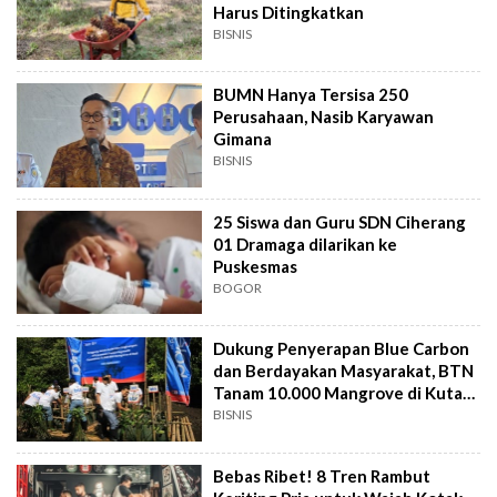
Harus Ditingkatkan
BISNIS
BUMN Hanya Tersisa 250
Perusahaan, Nasib Karyawan
Gimana
BISNIS
25 Siswa dan Guru SDN Ciherang
01 Dramaga dilarikan ke
Puskesmas
BOGOR
Dukung Penyerapan Blue Carbon
dan Berdayakan Masyarakat, BTN
Tanam 10.000 Mangrove di Kuta
Bali
BISNIS
Bebas Ribet! 8 Tren Rambut