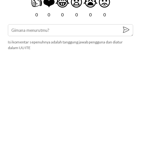
👍
❤️
😂
😧
😭
😡
0
0
0
0
0
0
Isi komentar sepenuhnya adalah tanggung jawab pengguna dan diatur
dalam UU ITE