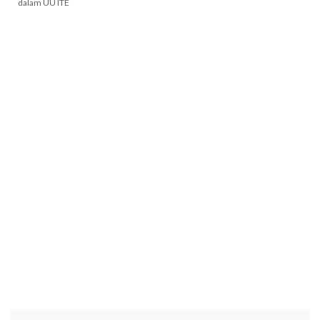
dalam UU ITE