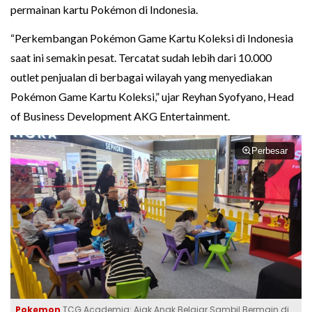
permainan kartu Pokémon di Indonesia.
“Perkembangan Pokémon Game Kartu Koleksi di Indonesia
saat ini semakin pesat. Tercatat sudah lebih dari 10.000
outlet penjualan di berbagai wilayah yang menyediakan
Pokémon Game Kartu Koleksi,” ujar Reyhan Syofyano, Head
of Business Development AKG Entertainment.
Perbesar
Pokemon
TCG Academia: Ajak Anak Belajar Sambil Bermain di