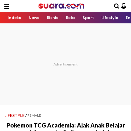
Indeks
News
Bisnis
Bola
Sport
Lifestyle
En
LIFESTYLE
/
FEMALE
Pokemon TCG Academia: Ajak Anak Belajar