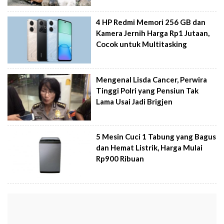
4 HP Redmi Memori 256 GB dan
Kamera Jernih Harga Rp1 Jutaan,
Cocok untuk Multitasking
Mengenal Lisda Cancer, Perwira
Tinggi Polri yang Pensiun Tak
Lama Usai Jadi Brigjen
5 Mesin Cuci 1 Tabung yang Bagus
dan Hemat Listrik, Harga Mulai
Rp900 Ribuan