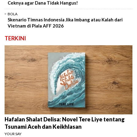
Ceknya agar Dana Tidak Hangus!
BOLA
Skenario Timnas Indonesia Jika Imbang atau Kalah dari
Vietnam di Piala AFF 2026
TERKINI
Hafalan Shalat Delisa: Novel Tere Liye tentang
Tsunami Aceh dan Keikhlasan
YOUR SAY