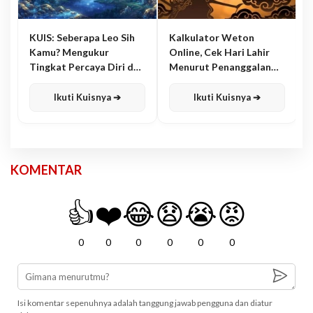
KUIS: Seberapa Leo Sih
Kalkulator Weton
Kamu? Mengukur
Online, Cek Hari Lahir
Tingkat Percaya Diri dan
Menurut Penanggalan
Karisma
Jawa
Ikuti Kuisnya ➔
Ikuti Kuisnya ➔
KOMENTAR
👍
❤️
😂
😧
😭
😡
0
0
0
0
0
0
Isi komentar sepenuhnya adalah tanggung jawab pengguna dan diatur