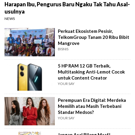
Harapan Ibu, Pengurus Baru Ngaku Tak Tahu Asal-
usulnya
NEWS
Perkuat Ekosistem Pesisir,
TelkomGroup Tanam 20 Ribu Bibit
Mangrove
BISNIS
5 HP RAM 12 GB Terbaik,
Multitasking Anti-Lemot Cocok
untuk Content Creator
YOUR SAY
Perempuan Era Digital: Merdeka
Memilih atau Masih Terbebani
Standar Medsos?
YOUR SAY
Jangan Asal Bilang Maaf!