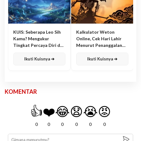
KUIS: Seberapa Leo Sih
Kalkulator Weton
Kamu? Mengukur
Online, Cek Hari Lahir
Tingkat Percaya Diri dan
Menurut Penanggalan
Karisma
Jawa
Ikuti Kuisnya ➔
Ikuti Kuisnya ➔
KOMENTAR
👍
❤️
😂
😧
😭
😡
0
0
0
0
0
0