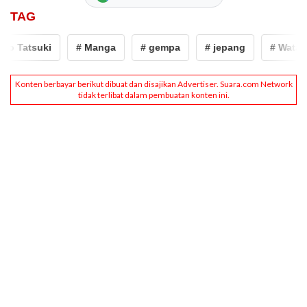
TAG
Tatsuki
# Manga
# gempa
# jepang
# Watashi g