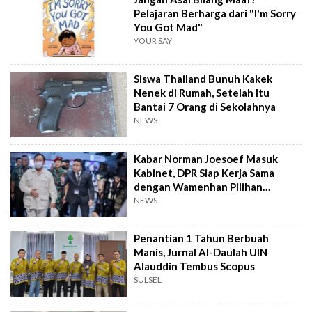
Pelajaran Berharga dari "I'm Sorry
You Got Mad"
YOUR SAY
Siswa Thailand Bunuh Kakek
Nenek di Rumah, Setelah Itu
Bantai 7 Orang di Sekolahnya
NEWS
Kabar Norman Joesoef Masuk
Kabinet, DPR Siap Kerja Sama
dengan Wamenhan Pilihan
Prabowo
NEWS
Penantian 1 Tahun Berbuah
Manis, Jurnal Al-Daulah UIN
Alauddin Tembus Scopus
SULSEL