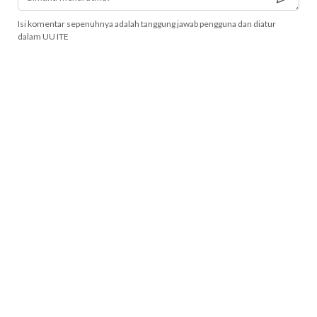
Isi komentar sepenuhnya adalah tanggung jawab pengguna dan diatur
dalam UU ITE