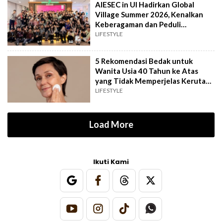
AIESEC in UI Hadirkan Global
Village Summer 2026, Kenalkan
Keberagaman dan Peduli
Lingkungan
LIFESTYLE
5 Rekomendasi Bedak untuk
Wanita Usia 40 Tahun ke Atas
yang Tidak Memperjelas Kerutan
sesuai Review
LIFESTYLE
Load More
Ikuti Kami