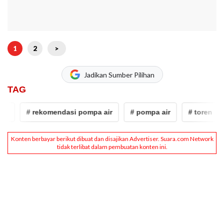
1
2
>
Jadikan Sumber Pilihan
TAG
n
# rekomendasi pompa air
# pompa air
# toren