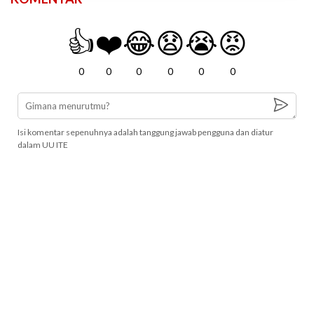
👍
❤️
😂
😧
😭
😡
0
0
0
0
0
0
Isi komentar sepenuhnya adalah tanggung jawab pengguna dan diatur
dalam UU ITE