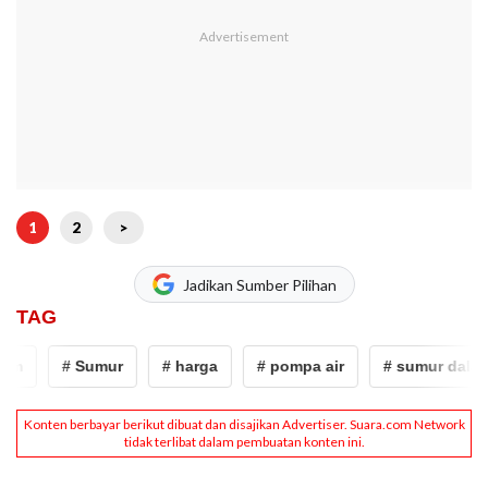
1
2
>
Jadikan Sumber Pilihan
TAG
am
# Sumur
# harga
# pompa air
# sumur dalam