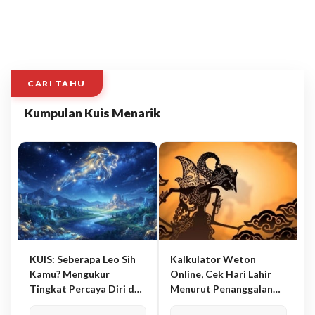
CARI TAHU
Kumpulan Kuis Menarik
KUIS: Seberapa Leo Sih
Kalkulator Weton
Kamu? Mengukur
Online, Cek Hari Lahir
Tingkat Percaya Diri dan
Menurut Penanggalan
Karisma
Jawa