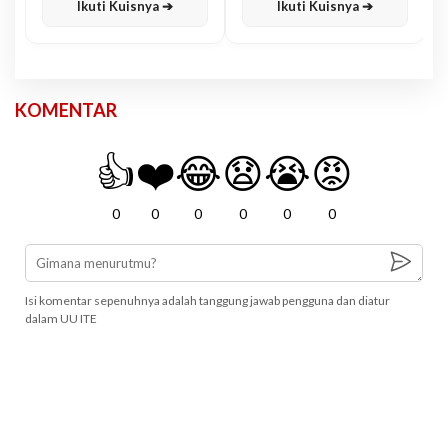
Ikuti Kuisnya ➔
Ikuti Kuisnya ➔
KOMENTAR
👍
❤️
😂
😧
😭
😡
0
0
0
0
0
0
Isi komentar sepenuhnya adalah tanggung jawab pengguna dan diatur
dalam UU ITE