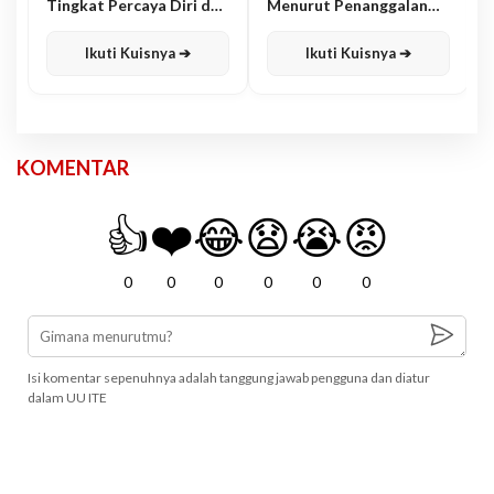
Tingkat Percaya Diri dan
Menurut Penanggalan
Karisma
Jawa
Ikuti Kuisnya ➔
Ikuti Kuisnya ➔
KOMENTAR
👍
❤️
😂
😧
😭
😡
0
0
0
0
0
0
Isi komentar sepenuhnya adalah tanggung jawab pengguna dan diatur
dalam UU ITE