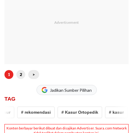
1
2
>
Jadikan Sumber Pilihan
TAG
sur
# rekomendasi
# Kasur Ortopedik
# kasur
#