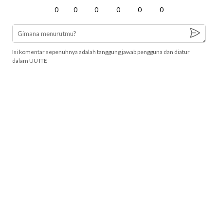
0
0
0
0
0
0
Isi komentar sepenuhnya adalah tanggung jawab pengguna dan diatur
dalam UU ITE