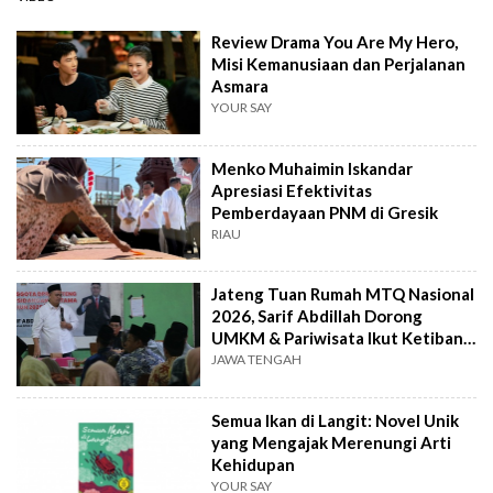
Review Drama You Are My Hero,
Misi Kemanusiaan dan Perjalanan
Asmara
YOUR SAY
Menko Muhaimin Iskandar
Apresiasi Efektivitas
Pemberdayaan PNM di Gresik
RIAU
Jateng Tuan Rumah MTQ Nasional
2026, Sarif Abdillah Dorong
UMKM & Pariwisata Ikut Ketiban
Berkah
JAWA TENGAH
Semua Ikan di Langit: Novel Unik
yang Mengajak Merenungi Arti
Kehidupan
YOUR SAY