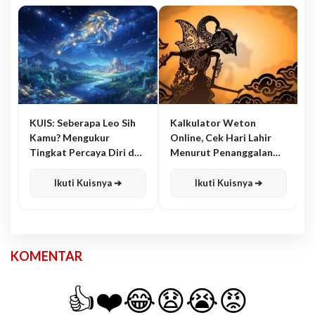
KUIS: Seberapa Leo Sih
Kalkulator Weton
Kamu? Mengukur
Online, Cek Hari Lahir
Tingkat Percaya Diri dan
Menurut Penanggalan
Karisma
Jawa
Ikuti Kuisnya ➔
Ikuti Kuisnya ➔
KOMENTAR
👍
❤️
😂
😧
😭
😡