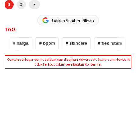
1
2
>
Jadikan Sumber Pilihan
TAG
# harga
# bpom
# skincare
# flek hitam
# h