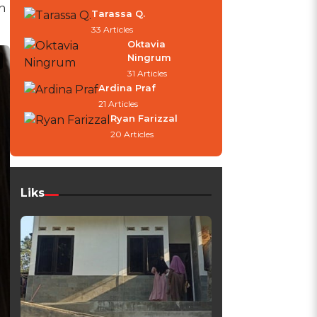
n
Tarassa Q.
33 Articles
Oktavia
Ningrum
31 Articles
Ardina Praf
21 Articles
Ryan Farizzal
20 Articles
Liks