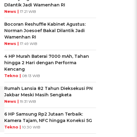
Dilantik Jadi Wamenhan RI
News |
17:21 WIB
Bocoran Reshuffle Kabinet Agustus:
Norman Joesoef Bakal Dilantik Jadi
Wamenhan RI
News |
17:49 WIB
4 HP Murah Baterai 7000 mAh, Tahan
hingga 2 Hari dengan Performa
Kencang
Tekno |
08:13 WIB
Rumah Lansia 82 Tahun Dieksekusi PN
Jakbar Meski Masih Sengketa
News |
19:31 WIB
6 HP Samsung Rp2 Jutaan Terbaik:
Kamera Tajam, NFC hingga Koneksi 5G
Tekno |
10:30 WIB