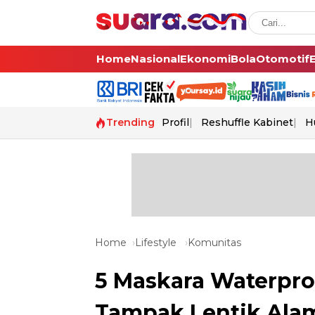
Home
Nasional
Ekonomi
Bola
Otomotif
Trending
Profil
Reshuffle Kabinet
H
Home
Lifestyle
Komunitas
5 Maskara Waterpro
Tampak Lentik Ala