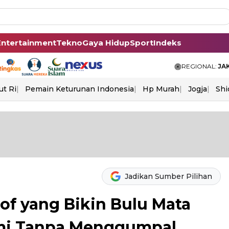
Entertainment
Tekno
Gaya Hidup
Sport
Indeks
REGIONAL:
JA
ut Ri
Pemain Keturunan Indonesia
Hp Murah
Jogja
Shi
Jadikan Sumber Pilihan
of yang Bikin Bulu Mata
mi Tanpa Menggumpal