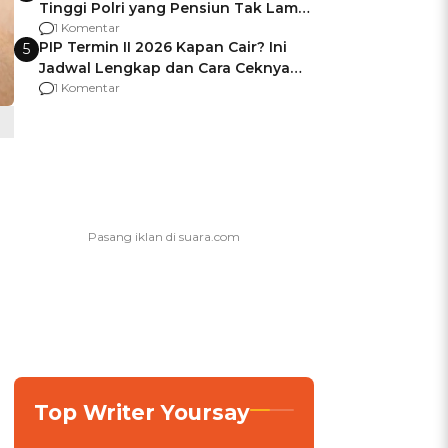
Tinggi Polri yang Pensiun Tak Lama
Usai Jadi Brigjen
1 Komentar
PIP Termin II 2026 Kapan Cair? Ini
5
Jadwal Lengkap dan Cara Ceknya
agar Dana Tidak Hangus!
1 Komentar
Top Writer Yoursay