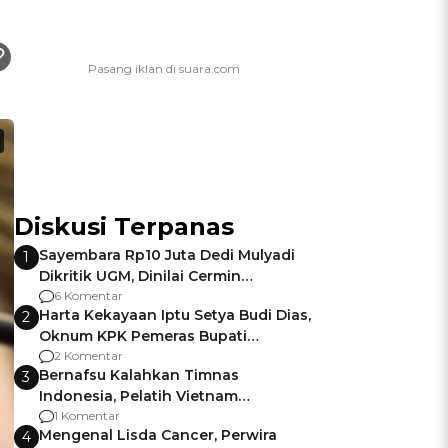
Diskusi Terpanas
Sayembara Rp10 Juta Dedi Mulyadi
1
Dikritik UGM, Dinilai Cermin
Gagalnya Negara Jamin Keamanan
6 Komentar
Harta Kekayaan Iptu Setya Budi Dias,
2
Oknum KPK Pemeras Bupati
Pemalang
2 Komentar
Bernafsu Kalahkan Timnas
3
Indonesia, Pelatih Vietnam
Berencana Pakai Jimat di Pakansari
1 Komentar
Mengenal Lisda Cancer, Perwira
4