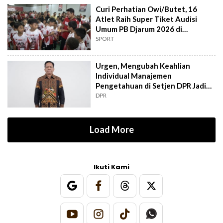
Curi Perhatian Owi/Butet, 16
Atlet Raih Super Tiket Audisi
Umum PB Djarum 2026 di
Makassar
SPORT
Urgen, Mengubah Keahlian
Individual Manajemen
Pengetahuan di Setjen DPR Jadi
Kekuatan Institusional
DPR
Load More
Ikuti Kami