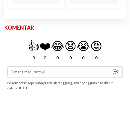
KOMENTAR
👍
❤️
😂
😧
😭
😡
0
0
0
0
0
0
Isi komentar sepenuhnya adalah tanggung jawab pengguna dan diatur
dalam UU ITE