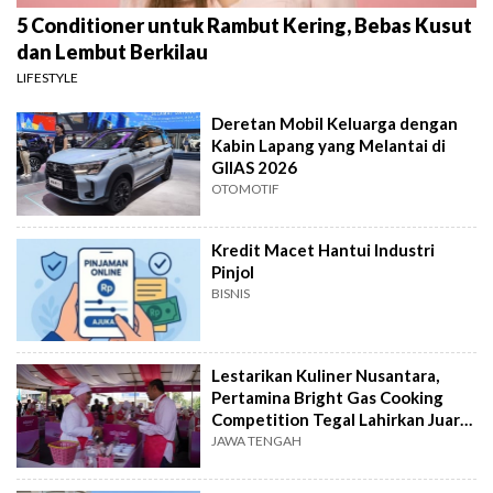
5 Conditioner untuk Rambut Kering, Bebas Kusut
dan Lembut Berkilau
LIFESTYLE
Deretan Mobil Keluarga dengan
Kabin Lapang yang Melantai di
GIIAS 2026
OTOMOTIF
Kredit Macet Hantui Industri
Pinjol
BISNIS
Lestarikan Kuliner Nusantara,
Pertamina Bright Gas Cooking
Competition Tegal Lahirkan Juara
Baru
JAWA TENGAH