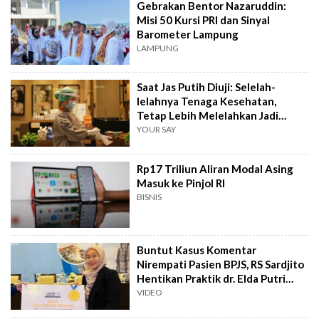
Gebrakan Bentor Nazaruddin:
Misi 50 Kursi PRI dan Sinyal
Barometer Lampung
LAMPUNG
Saat Jas Putih Diuji: Selelah-
lelahnya Tenaga Kesehatan,
Tetap Lebih Melelahkan Jadi
Pasien
YOUR SAY
Rp17 Triliun Aliran Modal Asing
Masuk ke Pinjol RI
BISNIS
Buntut Kasus Komentar
Nirempati Pasien BPJS, RS Sardjito
Hentikan Praktik dr. Elda Putri
Rahard
VIDEO