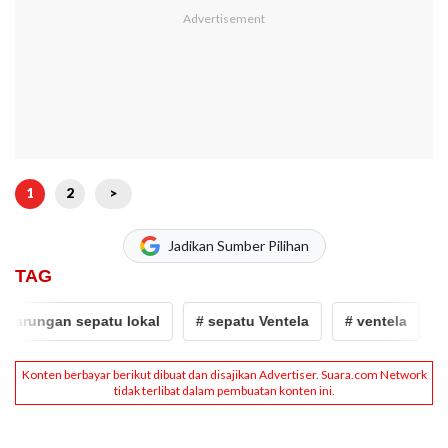
1
2
>
Jadikan Sumber Pilihan
TAG
gan sepatu lokal
# sepatu Ventela
# ventela
# comp