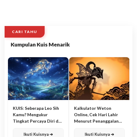
CARI TAHU
Kumpulan Kuis Menarik
KUIS: Seberapa Leo Sih
Kalkulator Weton
Kamu? Mengukur
Online, Cek Hari Lahir
Tingkat Percaya Diri dan
Menurut Penanggalan
Karisma
Jawa
Ikuti Kuisnya ➔
Ikuti Kuisnya ➔