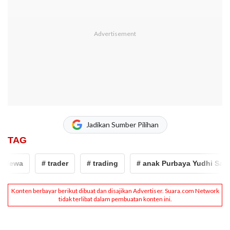
Jadikan Sumber Pilihan
TAG
wa
# trader
# trading
# anak Purbaya Yudhi Sadewa