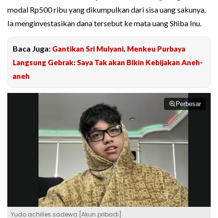
modal Rp500 ribu yang dikumpulkan dari sisa uang sakunya.
Ia menginvestasikan dana tersebut ke mata uang Shiba Inu.
Baca Juga:
Gantikan Sri Mulyani, Menkeu Purbaya
Langsung Gebrak: Saya Tak akan Bikin Kebijakan Aneh-
aneh
Perbesar
Yudo achilles sadewa [Akun pribadi]