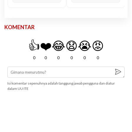
KOMENTAR
👍
❤️
😂
😧
😭
😡
0
0
0
0
0
0
Isi komentar sepenuhnya adalah tanggung jawab pengguna dan diatur
dalam UU ITE