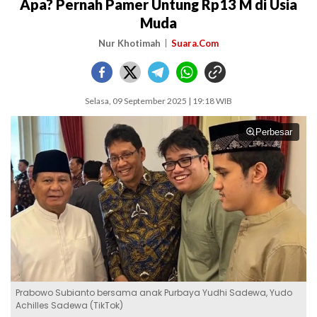
Apa? Pernah Pamer Untung Rp13 M di Usia
Muda
Nur Khotimah
Suara.Com
Selasa, 09 September 2025 | 19:18 WIB
Perbesar
Prabowo Subianto bersama anak Purbaya Yudhi Sadewa, Yudo
Achilles Sadewa (TikTok)