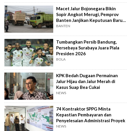
Macet Jalur Bojonegara Bikin
Sopir Angkot Merugi, Pemprov
Banten Janjikan Keputusan Baru 4
Hari Lagi
BANTEN
Tumbangkan Persib Bandung,
Persebaya Surabaya Juara Piala
Presiden 2026
BOLA
KPK Bedah Dugaan Permainan
Jalur Hijau dan Jalur Merah di
Kasus Suap Bea Cukai
NEWS
74 Kontraktor SPPG Minta
Kepastian Pembayaran dan
Penyelesaian Administrasi Proyek
NEWS