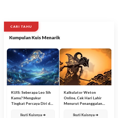
CARI TAHU
Kumpulan Kuis Menarik
KUIS: Seberapa Leo Sih
Kalkulator Weton
Kamu? Mengukur
Online, Cek Hari Lahir
Tingkat Percaya Diri dan
Menurut Penanggalan
Karisma
Jawa
Ikuti Kuisnya ➔
Ikuti Kuisnya ➔