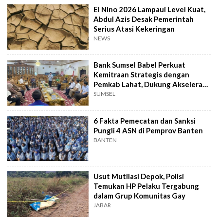
El Nino 2026 Lampaui Level Kuat,
Abdul Azis Desak Pemerintah
Serius Atasi Kekeringan
NEWS
Bank Sumsel Babel Perkuat
Kemitraan Strategis dengan
Pemkab Lahat, Dukung Akselerasi
Ekonomi Daerah
SUMSEL
6 Fakta Pemecatan dan Sanksi
Pungli 4 ASN di Pemprov Banten
BANTEN
Usut Mutilasi Depok, Polisi
Temukan HP Pelaku Tergabung
dalam Grup Komunitas Gay
JABAR