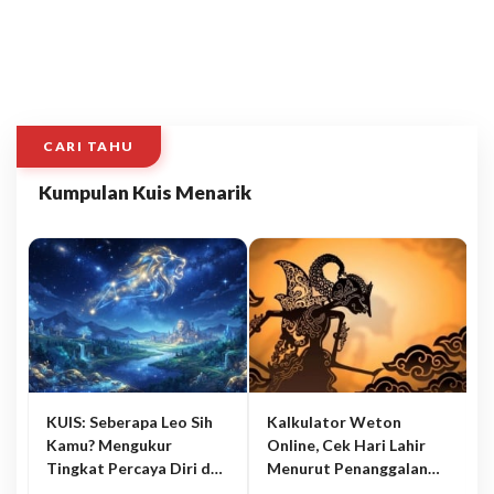
CARI TAHU
Kumpulan Kuis Menarik
KUIS: Seberapa Leo Sih
Kalkulator Weton
Kamu? Mengukur
Online, Cek Hari Lahir
Tingkat Percaya Diri dan
Menurut Penanggalan
Karisma
Jawa