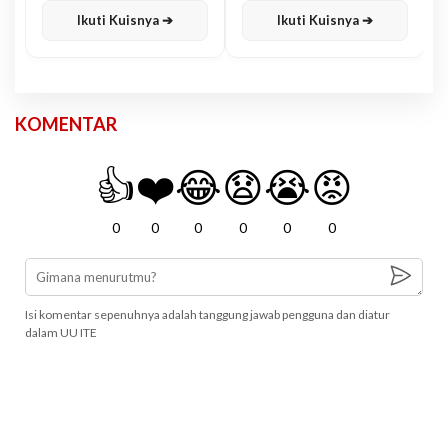
Ikuti Kuisnya ➔
Ikuti Kuisnya ➔
KOMENTAR
👍
❤️
😂
😧
😭
😡
0
0
0
0
0
0
Isi komentar sepenuhnya adalah tanggung jawab pengguna dan diatur
dalam UU ITE