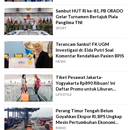
Sambut HUT RI ke-81, PB ORADO
Gelar Turnamen Bertajuk Piala
Panglima TNI
SPORT
Terancam Sanksi! FK UGM
Investigasi dr. Elda Putri Soal
Komentar Rendahkan Pasien BPJS
NEWS
Tiket Pesawat Jakarta-
Yogyakarta Rp890 Ribuan! Ini
Daftar Promo untuk Liburan
Hemat
LIFESTYLE
Perang Timur Tengah Belum
Goyahkan Ekspor RI, BPS Ungkap
Mesin Pertumbuhan Ekonomi
Masih Ngebut
BISNIS