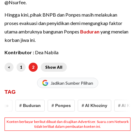
@Nsurfee.
Hingga kini, pihak BNPB dan Ponpes masih melakukan
proses evakuasi dan penyidikan demi mengungkap faktor
utama ambruknya bangunan Ponpes
Buduran
yang menelan
korban jiwa ini.
Kontributor :
Dea Nabila
<
1
2
Show All
Jadikan Sumber Pilihan
TAG
jo
# Buduran
# Ponpes
# Al Khoziny
# Al Khozi