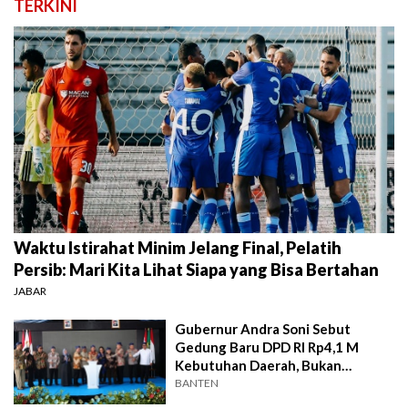
TERKINI
Waktu Istirahat Minim Jelang Final, Pelatih
Persib: Mari Kita Lihat Siapa yang Bisa Bertahan
JABAR
Gubernur Andra Soni Sebut
Gedung Baru DPD RI Rp4,1 M
Kebutuhan Daerah, Bukan
Senator
BANTEN