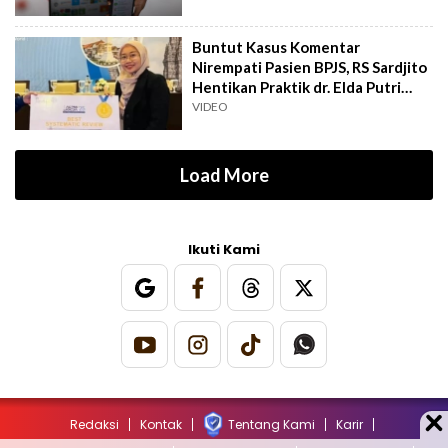
Buntut Kasus Komentar
Nirempati Pasien BPJS, RS Sardjito
Hentikan Praktik dr. Elda Putri
Rahard
VIDEO
Load More
Ikuti Kami
Redaksi
Kontak
Tentang Kami
Karir