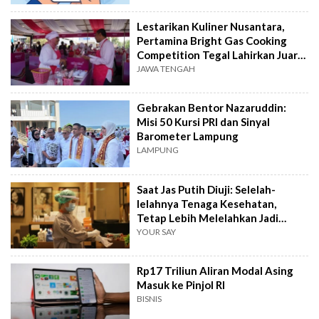
Lestarikan Kuliner Nusantara,
Pertamina Bright Gas Cooking
Competition Tegal Lahirkan Juara
Baru
JAWA TENGAH
Gebrakan Bentor Nazaruddin:
Misi 50 Kursi PRI dan Sinyal
Barometer Lampung
LAMPUNG
Saat Jas Putih Diuji: Selelah-
lelahnya Tenaga Kesehatan,
Tetap Lebih Melelahkan Jadi
Pasien
YOUR SAY
Rp17 Triliun Aliran Modal Asing
Masuk ke Pinjol RI
BISNIS