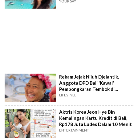
YOUR SAY
Rekam Jejak Niluh Djelantik,
Anggota DPD Bali 'Kawal'
Pembongkaran Tembok di
Kawasan GWK
LIFESTYLE
Aktris Korea Jeon Hye Bin
Kemalingan Kartu Kredit di Bali,
Rp178 Juta Ludes Dalam 10 Menit
ENTERTAINMENT