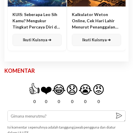
KUIS: Seberapa Leo Sih
Kalkulator Weton
Kamu? Mengukur
Online, Cek Hari Lahir
Tingkat Percaya Diri dan
Menurut Penanggalan
Karisma
Jawa
Ikuti Kuisnya ➔
Ikuti Kuisnya ➔
KOMENTAR
👍
❤️
😂
😧
😭
😡
0
0
0
0
0
0
Isi komentar sepenuhnya adalah tanggung jawab pengguna dan diatur
dalam UU ITE