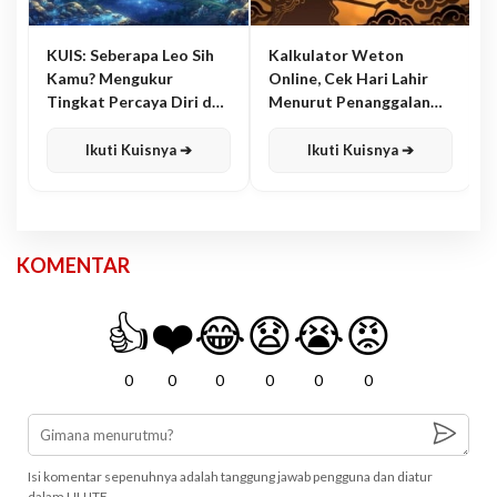
KUIS: Seberapa Leo Sih
Kalkulator Weton
Kamu? Mengukur
Online, Cek Hari Lahir
Tingkat Percaya Diri dan
Menurut Penanggalan
Karisma
Jawa
Ikuti Kuisnya ➔
Ikuti Kuisnya ➔
KOMENTAR
👍
❤️
😂
😧
😭
😡
0
0
0
0
0
0
Isi komentar sepenuhnya adalah tanggung jawab pengguna dan diatur
dalam UU ITE