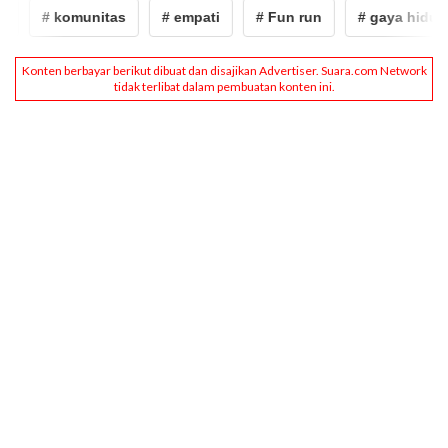
# komunitas
# empati
# Fun run
# gaya hidup s