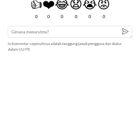
👍
❤️
😂
😧
😭
😡
0
0
0
0
0
0
Isi komentar sepenuhnya adalah tanggung jawab pengguna dan diatur
dalam UU ITE