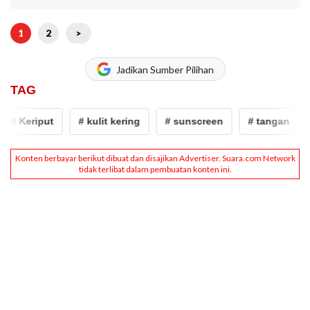
1
2
>
Jadikan Sumber Pilihan
TAG
# Keriput
# kulit kering
# sunscreen
# tangan
#