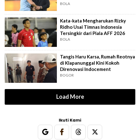
Out?
BOLA
Kata-kata Mengharukan Rizky
Ridho Usai Timnas Indonesia
Tersingkir dari Piala AFF 2026
BOLA
Tangis Haru Karsa, Rumah Reotnya
di Klapanunggal Kini Kokoh
Direnovasi Indocement
BOGOR
Load More
Ikuti Kami