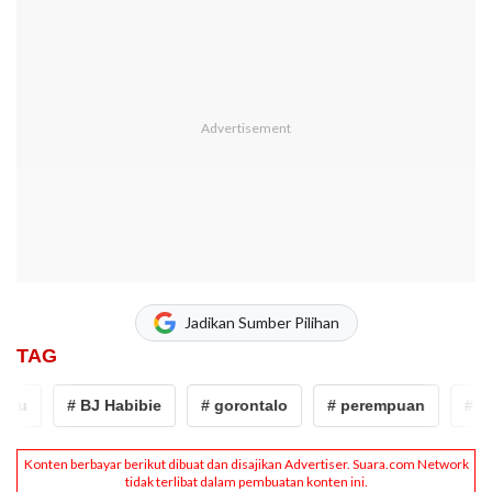
Jadikan Sumber Pilihan
TAG
u
# BJ Habibie
# gorontalo
# perempuan
# suar