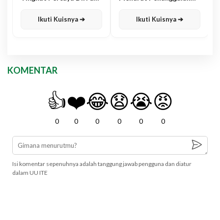
Karisma
Jawa
Ikuti Kuisnya ➔
Ikuti Kuisnya ➔
KOMENTAR
👍
❤️
😂
😧
😭
😡
0
0
0
0
0
0
Isi komentar sepenuhnya adalah tanggung jawab pengguna dan diatur
dalam UU ITE