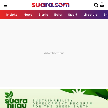
Indeks
News
Bisnis
Bola
Sport
Lifestyle
En