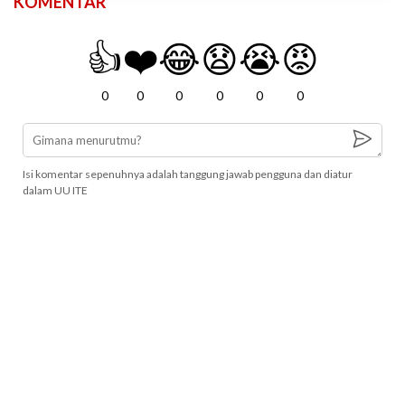
KOMENTAR
👍
❤️
😂
😧
😭
😡
0
0
0
0
0
0
Isi komentar sepenuhnya adalah tanggung jawab pengguna dan diatur
dalam UU ITE