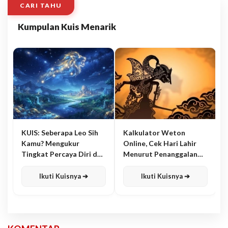
CARI TAHU
Kumpulan Kuis Menarik
KUIS: Seberapa Leo Sih
Kalkulator Weton
Kamu? Mengukur
Online, Cek Hari Lahir
Tingkat Percaya Diri dan
Menurut Penanggalan
Karisma
Jawa
Ikuti Kuisnya ➔
Ikuti Kuisnya ➔