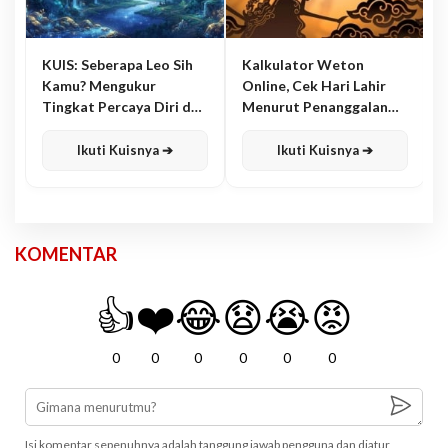
KUIS: Seberapa Leo Sih
Kalkulator Weton
Kamu? Mengukur
Online, Cek Hari Lahir
Tingkat Percaya Diri dan
Menurut Penanggalan
Karisma
Jawa
Ikuti Kuisnya ➔
Ikuti Kuisnya ➔
KOMENTAR
👍
❤️
😂
😧
😭
😡
0
0
0
0
0
0
Isi komentar sepenuhnya adalah tanggung jawab pengguna dan diatur