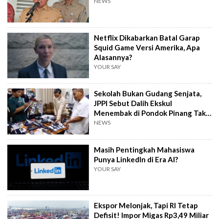
NEWS
Netflix Dikabarkan Batal Garap
Squid Game Versi Amerika, Apa
Alasannya?
YOUR SAY
Sekolah Bukan Gudang Senjata,
JPPI Sebut Dalih Ekskul
Menembak di Pondok Pinang Tak
Masuk Akal
NEWS
Masih Pentingkah Mahasiswa
Punya LinkedIn di Era AI?
YOUR SAY
Ekspor Melonjak, Tapi RI Tetap
Defisit! Impor Migas Rp3,49 Miliar