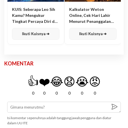
KUIS: Seberapa Leo Sih
Kalkulator Weton
Kamu? Mengukur
Online, Cek Hari Lahir
Tingkat Percaya Diri dan
Menurut Penanggalan
Karisma
Jawa
Ikuti Kuisnya ➔
Ikuti Kuisnya ➔
KOMENTAR
👍
❤️
😂
😧
😭
😡
0
0
0
0
0
0
Isi komentar sepenuhnya adalah tanggung jawab pengguna dan diatur
dalam UU ITE