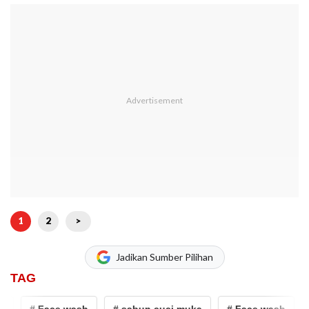
1
2
>
Jadikan Sumber Pilihan
TAG
# Face wash
# sabun cuci muka
# Face wash