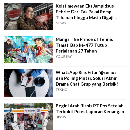
Keistimewaan Eks Jampidsus
Febrie: Dari Tak Pakai Rompi
Tahanan hingga Masih Digaji
Negara
NEWS
Manga The Prince of Tennis
Tamat, Bab ke-477 Tutup
Perjalanan 27 Tahun
YOUR SAY
WhatsApp Rilis Fitur '@semua'
dan Polling Pintar, Solusi Akhir
Drama Chat Grup yang Berisik!
TEKNO
Begini Arah Bisnis PT Pos Setelah
Terbukti Poles Laporan Keuangan
BISNIS