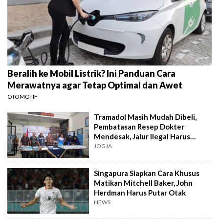
Beralih ke Mobil Listrik? Ini Panduan Cara
Merawatnya agar Tetap Optimal dan Awet
OTOMOTIF
Tramadol Masih Mudah Dibeli,
Pembatasan Resep Dokter
Mendesak, Jalur Ilegal Harus
Distop
JOGJA
Singapura Siapkan Cara Khusus
Matikan Mitchell Baker, John
Herdman Harus Putar Otak
NEWS