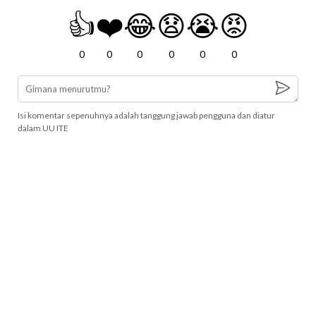
👍
❤️
😂
😧
😭
😡
0
0
0
0
0
0
Isi komentar sepenuhnya adalah tanggung jawab pengguna dan diatur
dalam UU ITE