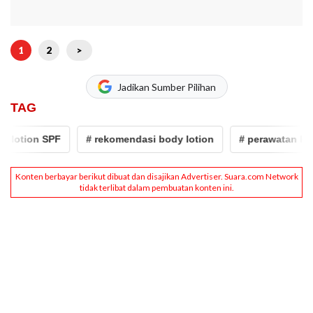
1
2
>
Jadikan Sumber Pilihan
TAG
otion SPF
# rekomendasi body lotion
# perawatan kulit