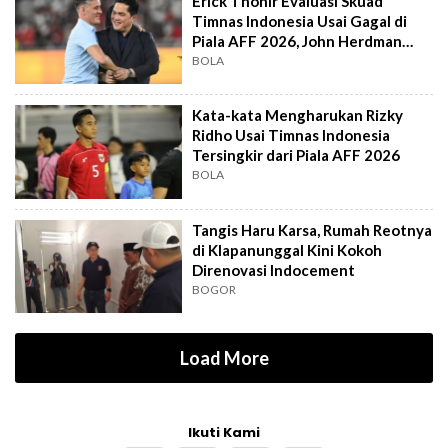
Erick Thohir Evaluasi Skuad
Timnas Indonesia Usai Gagal di
Piala AFF 2026, John Herdman
Out?
BOLA
Kata-kata Mengharukan Rizky
Ridho Usai Timnas Indonesia
Tersingkir dari Piala AFF 2026
BOLA
Tangis Haru Karsa, Rumah Reotnya
di Klapanunggal Kini Kokoh
Direnovasi Indocement
BOGOR
Load More
Ikuti Kami