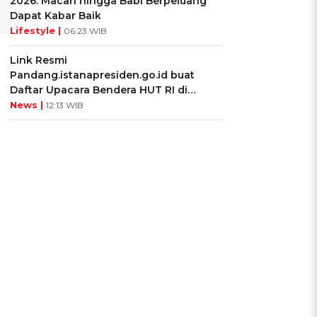
2026: Macan hingga Babi Berpeluang
Dapat Kabar Baik
Lifestyle |
06:23 WIB
Link Resmi
Pandang.istanapresiden.go.id buat
Daftar Upacara Bendera HUT RI di
Istana Negara
News |
12:13 WIB