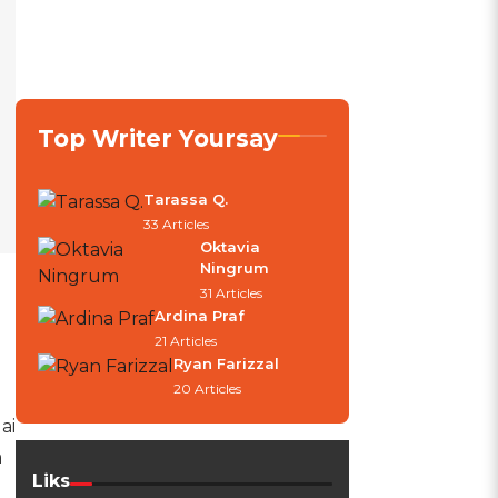
Top Writer Yoursay
Tarassa Q.
33 Articles
Oktavia
Ningrum
31 Articles
Ardina Praf
21 Articles
Ryan Farizzal
20 Articles
ai
a
Liks