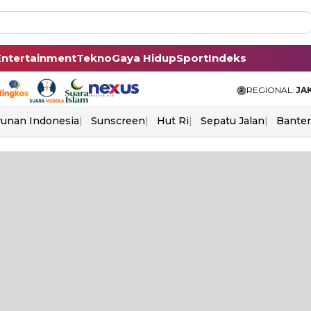
Entertainment
Tekno
Gaya Hidup
Sport
Indeks
REGIONAL:
JA
unan Indonesia
Sunscreen
Hut Ri
Sepatu Jalan
Bante