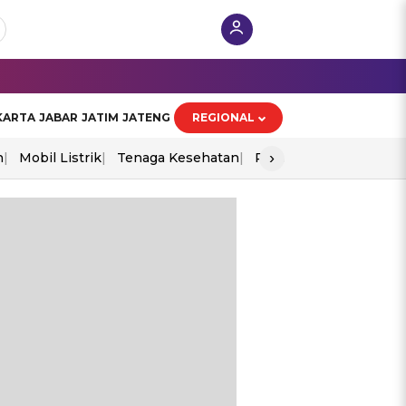
KARTA
JABAR
JATIM
JATENG
REGIONAL
›
n
Mobil Listrik
Tenaga Kesehatan
Perang As-Iran
Ekon