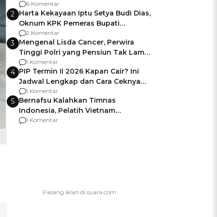
Gagalnya Negara Jamin Keamanan
6 Komentar
Harta Kekayaan Iptu Setya Budi Dias,
2
Oknum KPK Pemeras Bupati
Pemalang
2 Komentar
Mengenal Lisda Cancer, Perwira
3
Tinggi Polri yang Pensiun Tak Lama
Usai Jadi Brigjen
1 Komentar
PIP Termin II 2026 Kapan Cair? Ini
4
Jadwal Lengkap dan Cara Ceknya
agar Dana Tidak Hangus!
1 Komentar
Bernafsu Kalahkan Timnas
5
Indonesia, Pelatih Vietnam
Berencana Pakai Jimat di Pakansari
1 Komentar