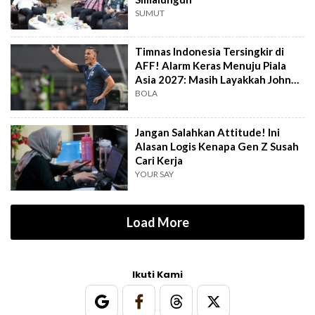
SUMUT
Timnas Indonesia Tersingkir di
AFF! Alarm Keras Menuju Piala
Asia 2027: Masih Layakkah John
Herdman?
BOLA
Jangan Salahkan Attitude! Ini
Alasan Logis Kenapa Gen Z Susah
Cari Kerja
YOUR SAY
Load More
Ikuti Kami