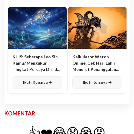
KUIS: Seberapa Leo Sih
Kalkulator Weton
Kamu? Mengukur
Online, Cek Hari Lahir
Tingkat Percaya Diri dan
Menurut Penanggalan
Karisma
Jawa
Ikuti Kuisnya ➔
Ikuti Kuisnya ➔
KOMENTAR
👍
❤️
😂
😧
😭
😡