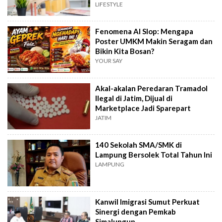
Hemat
LIFESTYLE
Fenomena AI Slop: Mengapa
Poster UMKM Makin Seragam dan
Bikin Kita Bosan?
YOUR SAY
Akal-akalan Peredaran Tramadol
Ilegal di Jatim, Dijual di
Marketplace Jadi Sparepart
JATIM
140 Sekolah SMA/SMK di
Lampung Bersolek Total Tahun Ini
LAMPUNG
Kanwil Imigrasi Sumut Perkuat
Sinergi dengan Pemkab
Simalungun