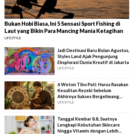
Bukan Hobi Biasa, Ini 5 Sensasi Sport Fishing di
Laut yang Bikin Para Mancing Mania Ketagihan
LIFESTYLE
Jadi Destinasi Baru Bulan Agustus,
Styles Land Ajak Pengunjung
Eksplorasi Dunia Kreatif di Jakarta
LIFESTYLE
6 Weton Tibo Pati: Harus Rasakan
Kesulitan Rezeki Sebelum
Akhirnya Sukses Bergelimang
Harta
LIFESTYLE
Tanggal Kembar 8.8, Saatnya
Lengkapi Kebutuhan Skincare
hingga Vitamin dengan Lebih