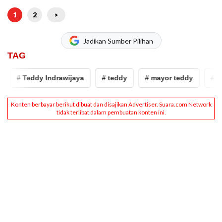
1
2
>
Jadikan Sumber Pilihan
TAG
# Teddy Indrawijaya
# teddy
# mayor teddy
# rusi