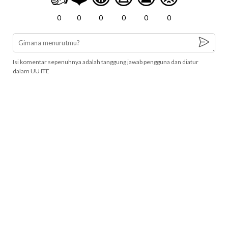
0
0
0
0
0
0
Isi komentar sepenuhnya adalah tanggung jawab pengguna dan diatur
dalam UU ITE