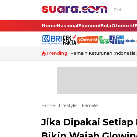
Home
Nasional
Ekonomi
Bola
Otomotif
Trending
Pemain Keturunan Indonesia
Home
Lifestyle
Female
Jika Dipakai Setiap
Bikin Wajah Glowi