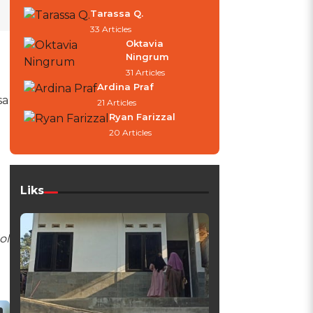
Tarassa Q.
33 Articles
Oktavia
Ningrum
31 Articles
Ardina Praf
sa
21 Articles
Ryan Farizzal
20 Articles
Liks
ol