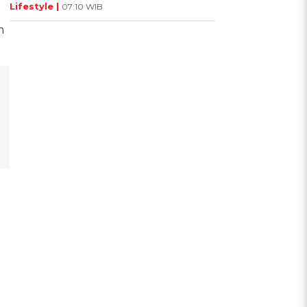
Lifestyle |
07:10 WIB
m
n