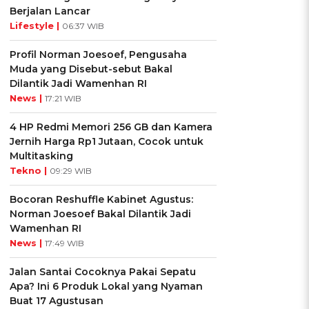
Berjalan Lancar
Lifestyle |
06:37 WIB
Profil Norman Joesoef, Pengusaha
Muda yang Disebut-sebut Bakal
Dilantik Jadi Wamenhan RI
News |
17:21 WIB
4 HP Redmi Memori 256 GB dan Kamera
Jernih Harga Rp1 Jutaan, Cocok untuk
Multitasking
Tekno |
09:29 WIB
Bocoran Reshuffle Kabinet Agustus:
Norman Joesoef Bakal Dilantik Jadi
Wamenhan RI
News |
17:49 WIB
Jalan Santai Cocoknya Pakai Sepatu
Apa? Ini 6 Produk Lokal yang Nyaman
Buat 17 Agustusan