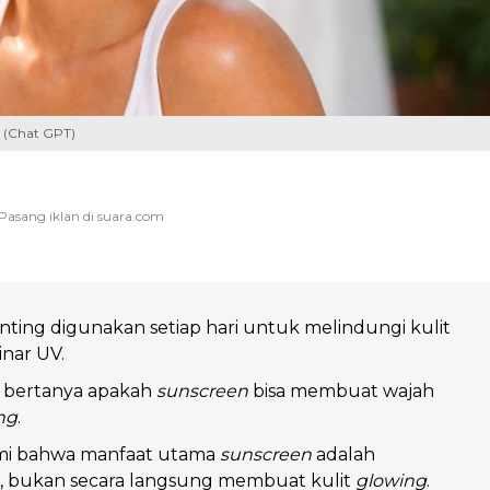
? (Chat GPT)
ting digunakan setiap hari untuk melindungi kulit
inar UV.
 bertanya apakah
sunscreen
bisa membuat wajah
ng
.
mi bahwa manfaat utama
sunscreen
adalah
, bukan secara langsung membuat kulit
glowing
.