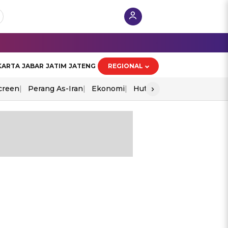
KARTA
JABAR
JATIM
JATENG
REGIONAL
›
creen
Perang As-Iran
Ekonomi
Hut Ri