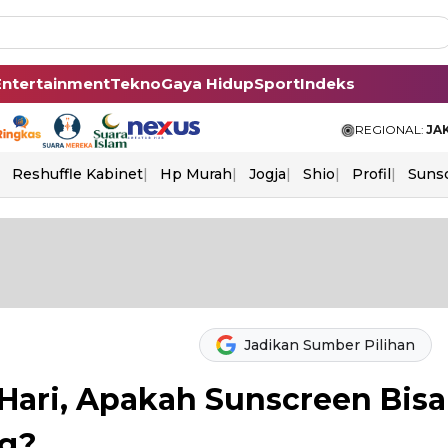
Entertainment
Tekno
Gaya Hidup
Sport
Indeks
REGIONAL:
JA
Reshuffle Kabinet
Hp Murah
Jogja
Shio
Profil
Suns
Jadikan Sumber Pilihan
 Hari, Apakah Sunscreen Bisa
ng?