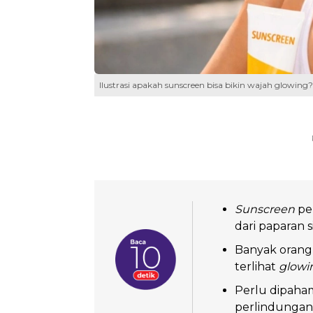
Ilustrasi apakah sunscreen bisa bikin wajah glowing
Sunscreen
pen
dari paparan s
Banyak orang
terlihat
glowi
Perlu dipaha
perlindungan