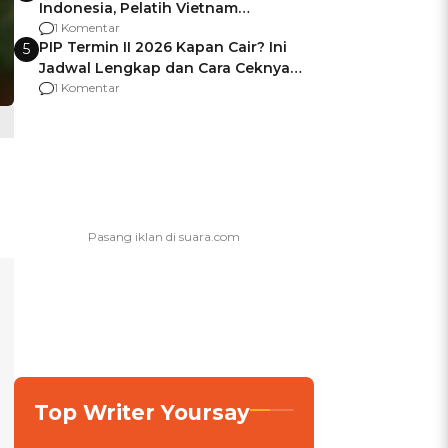
Indonesia, Pelatih Vietnam
Berencana Pakai Jimat di Pakansari
1 Komentar
PIP Termin II 2026 Kapan Cair? Ini
5
Jadwal Lengkap dan Cara Ceknya
agar Dana Tidak Hangus!
1 Komentar
Top Writer Yoursay