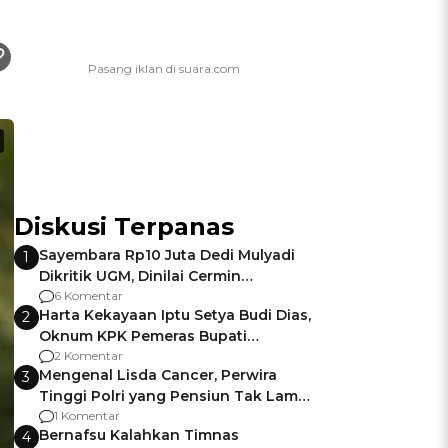
Diskusi Terpanas
Sayembara Rp10 Juta Dedi Mulyadi
1
Dikritik UGM, Dinilai Cermin
Gagalnya Negara Jamin Keamanan
6 Komentar
Harta Kekayaan Iptu Setya Budi Dias,
2
Oknum KPK Pemeras Bupati
Pemalang
2 Komentar
Mengenal Lisda Cancer, Perwira
3
Tinggi Polri yang Pensiun Tak Lama
Usai Jadi Brigjen
1 Komentar
Bernafsu Kalahkan Timnas
4