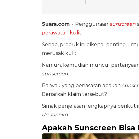
Suara.com -
Penggunaan
sunscreen
s
perawatan kulit
.
Sebab, produk ini dikenal penting untu
merusak kulit.
Namun, kemudian muncul pertanyaan 
sunscreen
.
Banyak yang penasaran apakah
sunsc
Benarkah klaim tersebut?
Simak penjelasan lengkapnya berikut ini
de Janeiro
.
Apakah Sunscreen Bisa 