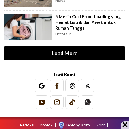
Terbengkalai
NEWS
5 Mesin Cuci Front Loading yang
Hemat Listrik dan Awet untuk
Rumah Tangga
LIFESTYLE
Load More
Ikuti Kami
Redaksi
Kontak
Tentang Kami
Karir