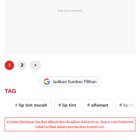
1
2
>
Jadikan Sumber Pilihan
TAG
t
# lip tint murah
# lip tint
# alfamart
# lip tint 