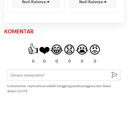
Ikuti Kuisnya ➔
Ikuti Kuisnya ➔
KOMENTAR
👍
❤️
😂
😧
😭
😡
0
0
0
0
0
0
Isi komentar sepenuhnya adalah tanggung jawab pengguna dan diatur
dalam UU ITE