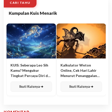
CARI TAHU
Kumpulan Kuis Menarik
KUIS: Seberapa Leo Sih
Kalkulator Weton
Kamu? Mengukur
Online, Cek Hari Lahir
Tingkat Percaya Diri dan
Menurut Penanggalan
Karisma
Jawa
Ikuti Kuisnya ➔
Ikuti Kuisnya ➔