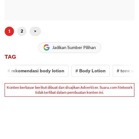
1
2
>
Jadikan Sumber Pilihan
TAG
# rekomendasi body lotion
# Body Lotion
# tone up