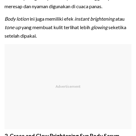
meresap dan nyaman digunakan di cuaca panas.
Body lotion
ini juga memiliki efek
instant brightening
atau
tone up
yang membuat kulit terlihat lebih
glowing
seketika
setelah dipakai.
2. Grace and Glow Brightening Sun Body Serum