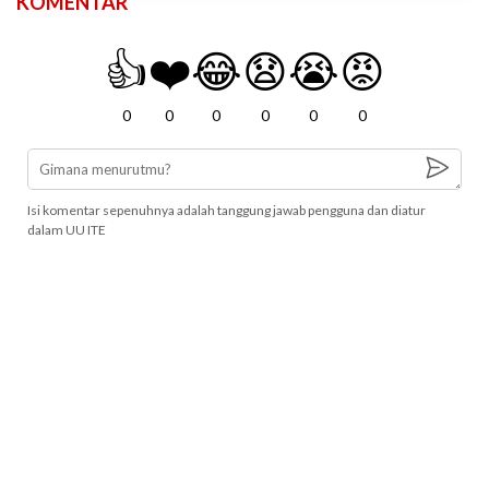
KOMENTAR
👍
❤️
😂
😧
😭
😡
0
0
0
0
0
0
Isi komentar sepenuhnya adalah tanggung jawab pengguna dan diatur
dalam UU ITE