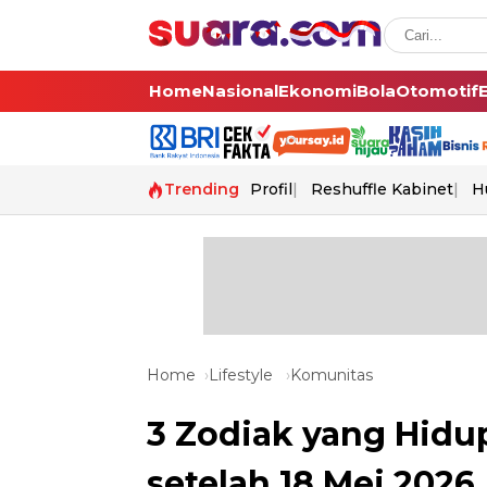
Home
Nasional
Ekonomi
Bola
Otomotif
Trending
Profil
Reshuffle Kabinet
H
Home
Lifestyle
Komunitas
3 Zodiak yang Hidu
setelah 18 Mei 2026