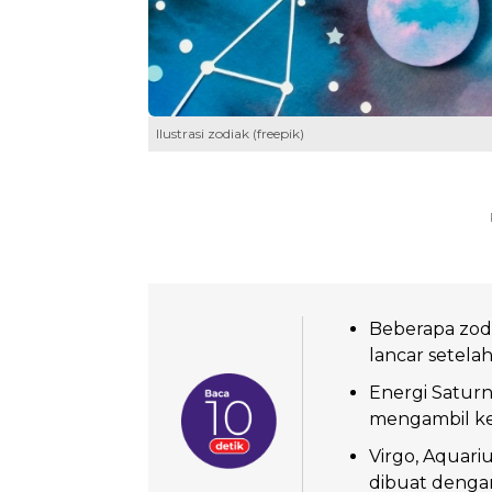
Ilustrasi zodiak (freepik)
Beberapa zodi
lancar setelah
Energi Satur
mengambil ke
Virgo, Aquariu
dibuat denga