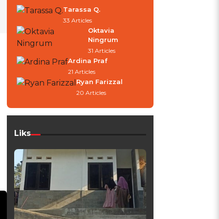
Tarassa Q.
33 Articles
Oktavia
Ningrum
31 Articles
Ardina Praf
21 Articles
Ryan Farizzal
20 Articles
Liks