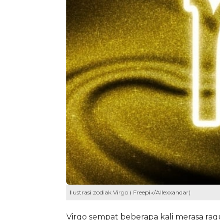
llustrasi zodiak Virgo ( Freepik/Allexxandar)
Virgo sempat beberapa kali merasa ra