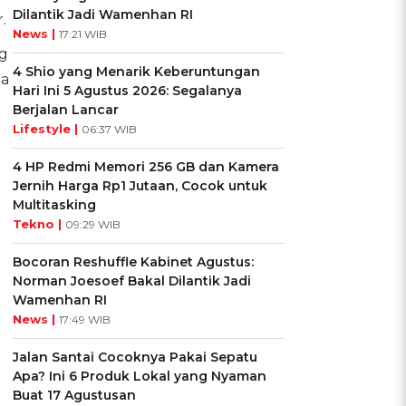
Dilantik Jadi Wamenhan RI
.
News |
17:21 WIB
g
4 Shio yang Menarik Keberuntungan
da
Hari Ini 5 Agustus 2026: Segalanya
Berjalan Lancar
Lifestyle |
06:37 WIB
4 HP Redmi Memori 256 GB dan Kamera
Jernih Harga Rp1 Jutaan, Cocok untuk
Multitasking
Tekno |
09:29 WIB
Bocoran Reshuffle Kabinet Agustus:
Norman Joesoef Bakal Dilantik Jadi
Wamenhan RI
News |
17:49 WIB
Jalan Santai Cocoknya Pakai Sepatu
Apa? Ini 6 Produk Lokal yang Nyaman
Buat 17 Agustusan