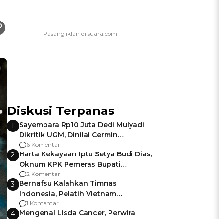
Diskusi Terpanas
Sayembara Rp10 Juta Dedi Mulyadi
1
Dikritik UGM, Dinilai Cermin
Gagalnya Negara Jamin Keamanan
6 Komentar
Harta Kekayaan Iptu Setya Budi Dias,
2
Oknum KPK Pemeras Bupati
Pemalang
2 Komentar
Bernafsu Kalahkan Timnas
3
Indonesia, Pelatih Vietnam
Berencana Pakai Jimat di Pakansari
1 Komentar
Mengenal Lisda Cancer, Perwira
4