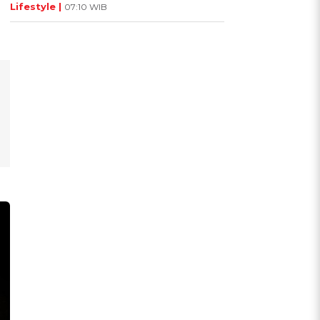
Lifestyle |
07:10 WIB