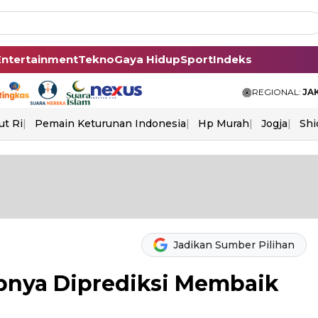
Entertainment
Tekno
Gaya Hidup
Sport
Indeks
REGIONAL:
JA
ut Ri
Pemain Keturunan Indonesia
Hp Murah
Jogja
Shi
Jadikan Sumber Pilihan
pnya Diprediksi Membaik