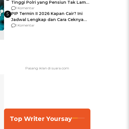
Tinggi Polri yang Pensiun Tak Lama
Usai Jadi Brigjen
1 Komentar
PIP Termin II 2026 Kapan Cair? Ini
5
Jadwal Lengkap dan Cara Ceknya
agar Dana Tidak Hangus!
1 Komentar
Top Writer Yoursay