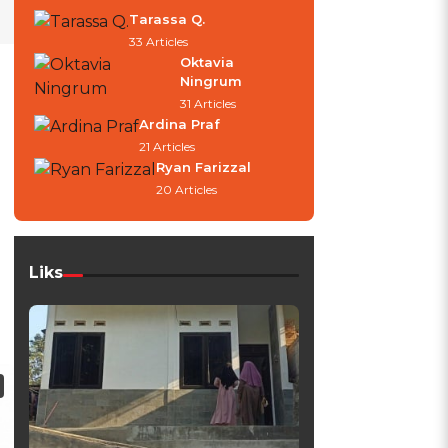
Tarassa Q.
33 Articles
Oktavia
Ningrum
31 Articles
Ardina Praf
21 Articles
Ryan Farizzal
20 Articles
Liks