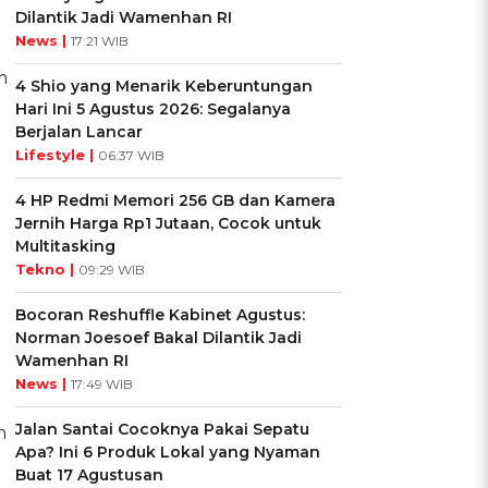
Dilantik Jadi Wamenhan RI
News |
17:21 WIB
m
4 Shio yang Menarik Keberuntungan
.
Hari Ini 5 Agustus 2026: Segalanya
Berjalan Lancar
Lifestyle |
06:37 WIB
4 HP Redmi Memori 256 GB dan Kamera
Jernih Harga Rp1 Jutaan, Cocok untuk
Multitasking
Tekno |
09:29 WIB
Bocoran Reshuffle Kabinet Agustus:
Norman Joesoef Bakal Dilantik Jadi
Wamenhan RI
News |
17:49 WIB
Jalan Santai Cocoknya Pakai Sepatu
n
Apa? Ini 6 Produk Lokal yang Nyaman
Buat 17 Agustusan