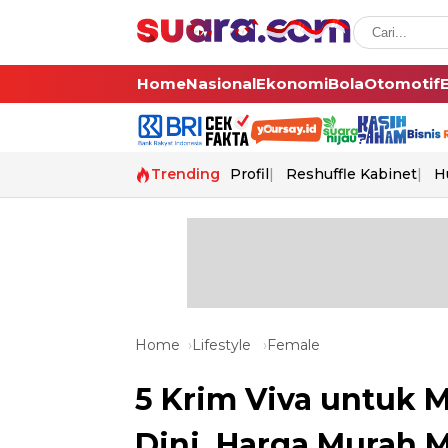
Home
Nasional
Ekonomi
Bola
Otomotif
Trending
Profil
Reshuffle Kabinet
H
Home
Lifestyle
Female
5 Krim Viva untuk
Dini, Harga Murah 