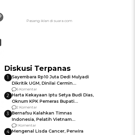
Diskusi Terpanas
Sayembara Rp10 Juta Dedi Mulyadi
1
Dikritik UGM, Dinilai Cermin
Gagalnya Negara Jamin Keamanan
6 Komentar
Harta Kekayaan Iptu Setya Budi Dias,
2
Oknum KPK Pemeras Bupati
Pemalang
2 Komentar
Bernafsu Kalahkan Timnas
3
Indonesia, Pelatih Vietnam
Berencana Pakai Jimat di Pakansari
1 Komentar
Mengenal Lisda Cancer, Perwira
4