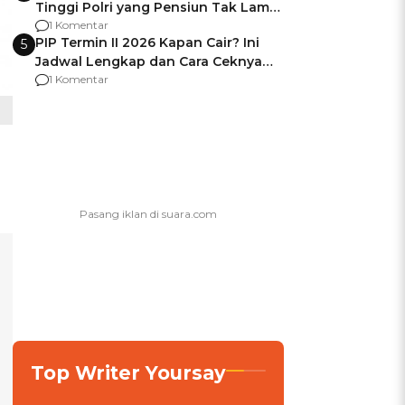
Tinggi Polri yang Pensiun Tak Lama
Usai Jadi Brigjen
1 Komentar
PIP Termin II 2026 Kapan Cair? Ini
5
Jadwal Lengkap dan Cara Ceknya
agar Dana Tidak Hangus!
1 Komentar
Top Writer Yoursay