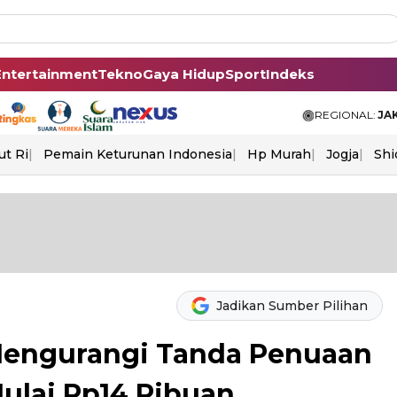
Entertainment
Tekno
Gaya Hidup
Sport
Indeks
REGIONAL:
JA
ut Ri
Pemain Keturunan Indonesia
Hp Murah
Jogja
Shi
Jadikan Sumber Pilihan
 Mengurangi Tanda Penuaan
Mulai Rp14 Ribuan