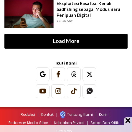
Eksploitasi Rasa Iba: Kenali
Sadfishing sebagai Modus Baru
Penipuan Digital
YOUR SAY
Load More
Ikuti Kami
Redaksi
Kontak
Tentang Kami
Karir
Pedoman Media Siber
Kebijakan Privasi
Saran Dan Kritik
Site Map