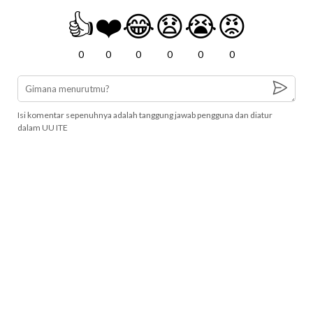
👍
❤️
😂
😧
😭
😡
0
0
0
0
0
0
Isi komentar sepenuhnya adalah tanggung jawab pengguna dan diatur
dalam UU ITE