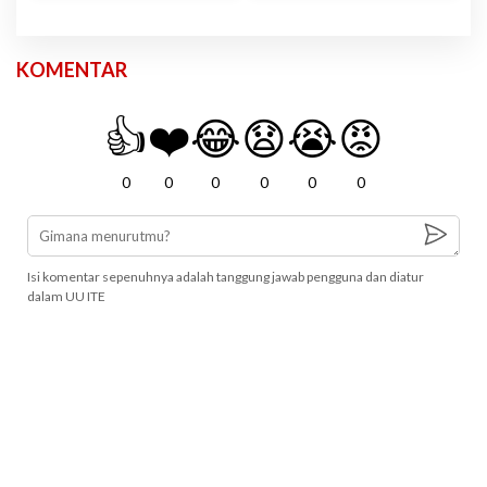
KOMENTAR
👍
❤️
😂
😧
😭
😡
0
0
0
0
0
0
Isi komentar sepenuhnya adalah tanggung jawab pengguna dan diatur
dalam UU ITE