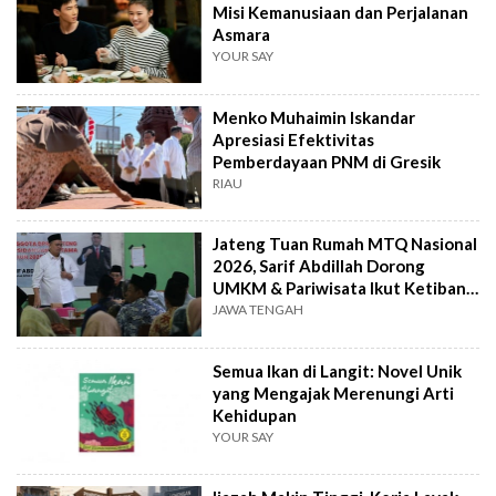
Misi Kemanusiaan dan Perjalanan
Asmara
YOUR SAY
Menko Muhaimin Iskandar
Apresiasi Efektivitas
Pemberdayaan PNM di Gresik
RIAU
Jateng Tuan Rumah MTQ Nasional
2026, Sarif Abdillah Dorong
UMKM & Pariwisata Ikut Ketiban
Berkah
JAWA TENGAH
Semua Ikan di Langit: Novel Unik
yang Mengajak Merenungi Arti
Kehidupan
YOUR SAY