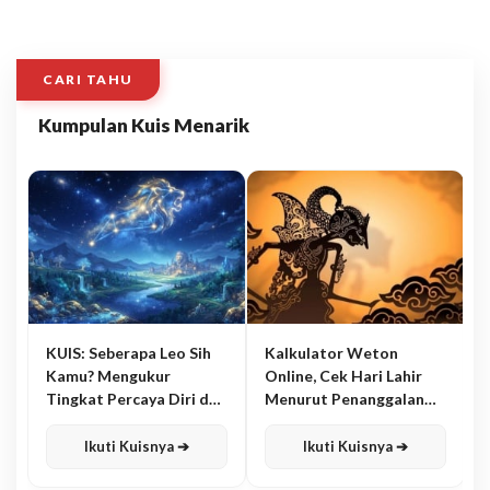
CARI TAHU
Kumpulan Kuis Menarik
KUIS: Seberapa Leo Sih
Kalkulator Weton
Kamu? Mengukur
Online, Cek Hari Lahir
Tingkat Percaya Diri dan
Menurut Penanggalan
Karisma
Jawa
Ikuti Kuisnya ➔
Ikuti Kuisnya ➔