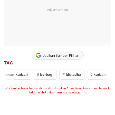
Jadikan Sumber Pilihan
TAG
 hewan kurban
# berbagi
# Iduladha
# kurban
#