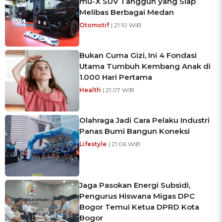
mu-X SUV Tangguh yang Siap
Melibas Berbagai Medan
Otomotif
| 21:10 WIB
Bukan Cuma Gizi, Ini 4 Fondasi
Utama Tumbuh Kembang Anak di
1.000 Hari Pertama
Health
| 21:07 WIB
Olahraga Jadi Cara Pelaku Industri
Panas Bumi Bangun Koneksi
Lifestyle
| 21:06 WIB
Jaga Pasokan Energi Subsidi,
Pengurus Hiswana Migas DPC
Bogor Temui Ketua DPRD Kota
Bogor