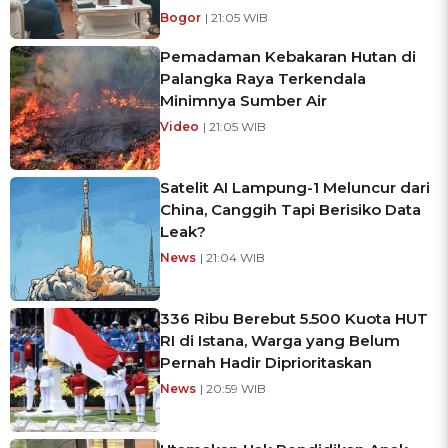
Bogor
| 21:05 WIB
Pemadaman Kebakaran Hutan di
Palangka Raya Terkendala
Minimnya Sumber Air
Video
| 21:05 WIB
Satelit AI Lampung-1 Meluncur dari
China, Canggih Tapi Berisiko Data
Leak?
News
| 21:04 WIB
336 Ribu Berebut 5.500 Kuota HUT
RI di Istana, Warga yang Belum
Pernah Hadir Diprioritaskan
News
| 20:59 WIB