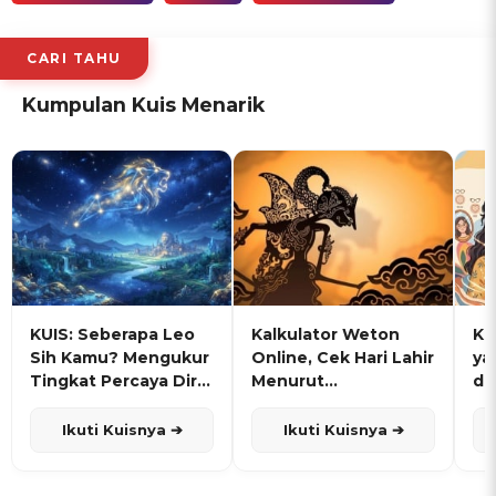
CARI TAHU
Kumpulan Kuis Menarik
KUIS: Seberapa Leo
Kalkulator Weton
KU
Sih Kamu? Mengukur
Online, Cek Hari Lahir
ya
Tingkat Percaya Diri
Menurut
de
dan Karisma
Penanggalan Jawa
Ikuti Kuisnya ➔
Ikuti Kuisnya ➔