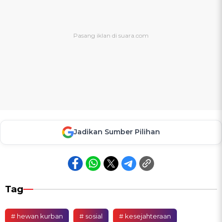
Jadikan Sumber Pilihan
Tag
# hewan kurban
# sosial
# kesejahteraan