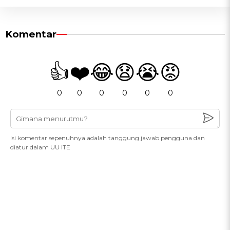
Komentar
👍
❤️
😂
😧
😭
😡
0
0
0
0
0
0
Isi komentar sepenuhnya adalah tanggung jawab pengguna dan
diatur dalam UU ITE