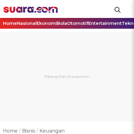
Home
Nasional
Ekonomi
Bola
Otomotif
Entertainment
Tekn
Home
Bisnis
Keuangan