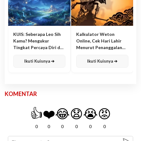
KUIS: Seberapa Leo Sih
Kalkulator Weton
Kamu? Mengukur
Online, Cek Hari Lahir
Tingkat Percaya Diri dan
Menurut Penanggalan
Karisma
Jawa
Ikuti Kuisnya ➔
Ikuti Kuisnya ➔
KOMENTAR
👍
❤️
😂
😧
😭
😡
0
0
0
0
0
0