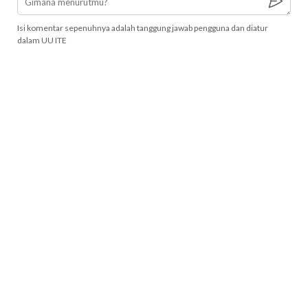
Isi komentar sepenuhnya adalah tanggung jawab pengguna dan diatur
dalam UU ITE