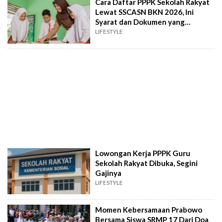
Cara Daftar PPPK Sekolah Rakyat
Lewat SSCASN BKN 2026, Ini
Syarat dan Dokumen yang
Dibutuhkan
LIFESTYLE
Lowongan Kerja PPPK Guru
Sekolah Rakyat Dibuka, Segini
Gajinya
LIFESTYLE
Momen Kebersamaan Prabowo
Bersama Siswa SRMP 17 Dari Doa