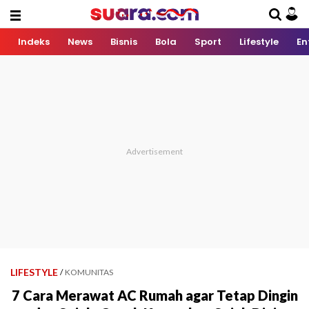
Indeks
News
Bisnis
Bola
Sport
Lifestyle
En
LIFESTYLE
/
KOMUNITAS
7 Cara Merawat AC Rumah agar Tetap Dingin