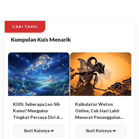
CARI TAHU
Kumpulan Kuis Menarik
KUIS: Seberapa Leo Sih
Kalkulator Weton
Kamu? Mengukur
Online, Cek Hari Lahir
Tingkat Percaya Diri dan
Menurut Penanggalan
Karisma
Jawa
Ikuti Kuisnya ➔
Ikuti Kuisnya ➔