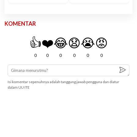
KOMENTAR
👍
❤️
😂
😧
😭
😡
0
0
0
0
0
0
Isi komentar sepenuhnya adalah tanggung jawab pengguna dan diatur
dalam UU ITE