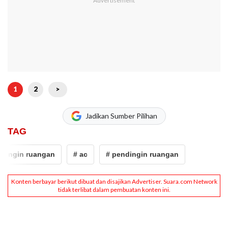
1
2
>
Jadikan Sumber Pilihan
TAG
dingin ruangan
# ac
# pendingin ruangan