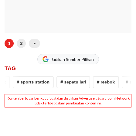
1
2
>
Jadikan Sumber Pilihan
TAG
ok
# sports station
# sepatu lari
# reebok
# spor