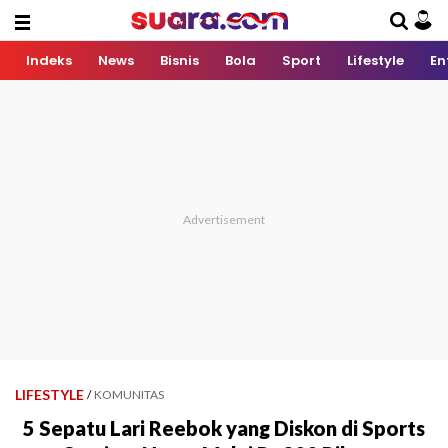
Indeks
News
Bisnis
Bola
Sport
Lifestyle
En
LIFESTYLE
/
KOMUNITAS
5 Sepatu Lari Reebok yang Diskon di Sports