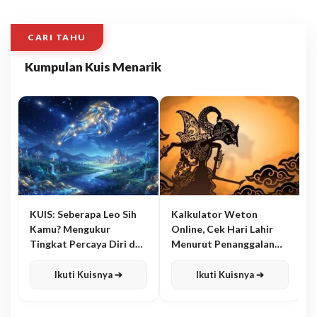
CARI TAHU
Kumpulan Kuis Menarik
KUIS: Seberapa Leo Sih
Kalkulator Weton
Kamu? Mengukur
Online, Cek Hari Lahir
Tingkat Percaya Diri dan
Menurut Penanggalan
Karisma
Jawa
Ikuti Kuisnya ➔
Ikuti Kuisnya ➔