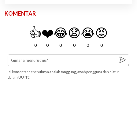
KOMENTAR
👍
❤️
😂
😧
😭
😡
0
0
0
0
0
0
Isi komentar sepenuhnya adalah tanggung jawab pengguna dan diatur
dalam UU ITE