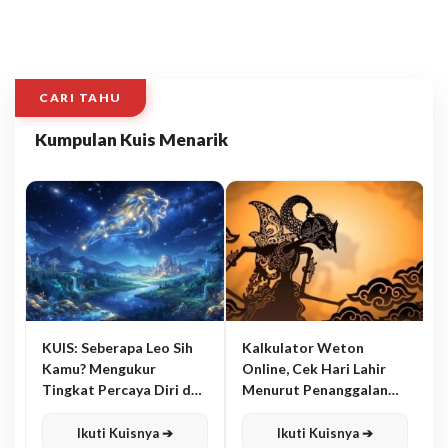
CARI TAHU
Kumpulan Kuis Menarik
KUIS: Seberapa Leo Sih
Kalkulator Weton
Kamu? Mengukur
Online, Cek Hari Lahir
Tingkat Percaya Diri dan
Menurut Penanggalan
Karisma
Jawa
Ikuti Kuisnya ➔
Ikuti Kuisnya ➔