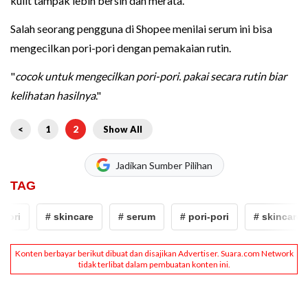
kulit tampak lebih bersih dan merata.
Salah seorang pengguna di Shopee menilai serum ini bisa
mengecilkan pori-pori dengan pemakaian rutin.
"
cocok untuk mengecilkan pori-pori. pakai secara rutin biar
kelihatan hasilnya
."
<
1
2
Show All
Jadikan Sumber Pilihan
TAG
ori
# skincare
# serum
# pori-pori
# skincare