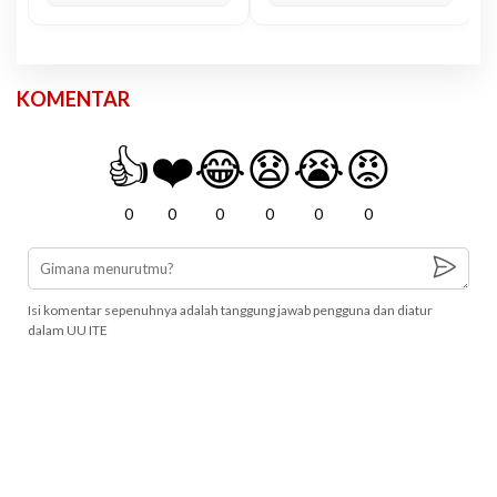
KOMENTAR
👍
❤️
😂
😧
😭
😡
0
0
0
0
0
0
Isi komentar sepenuhnya adalah tanggung jawab pengguna dan diatur
dalam UU ITE