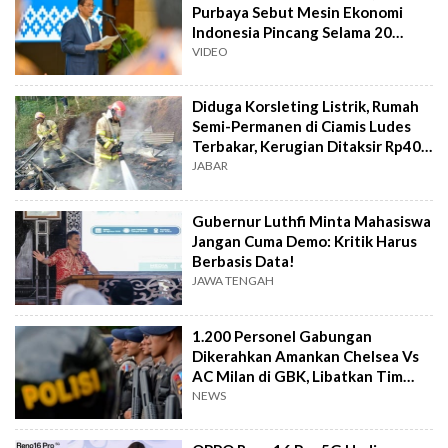
Purbaya Sebut Mesin Ekonomi
Indonesia Pincang Selama 20
Tahun
VIDEO
Diduga Korsleting Listrik, Rumah
Semi-Permanen di Ciamis Ludes
Terbakar, Kerugian Ditaksir Rp40
Juta
JABAR
Gubernur Luthfi Minta Mahasiswa
Jangan Cuma Demo: Kritik Harus
Berbasis Data!
JAWA TENGAH
1.200 Personel Gabungan
Dikerahkan Amankan Chelsea Vs
AC Milan di GBK, Libatkan Tim
Jibom hingga K-9
NEWS