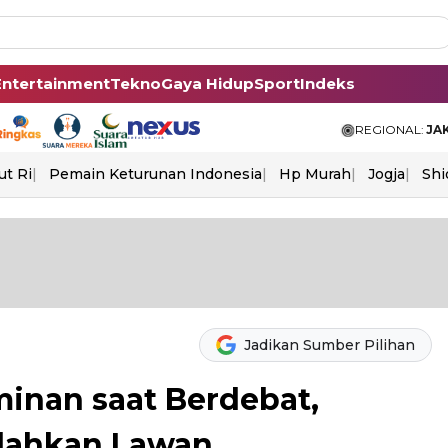
Entertainment
Tekno
Gaya Hidup
Sport
Indeks
REGIONAL:
JA
ut Ri
Pemain Keturunan Indonesia
Hp Murah
Jogja
Shi
Jadikan Sumber Pilihan
minan saat Berdebat,
alahkan Lawan