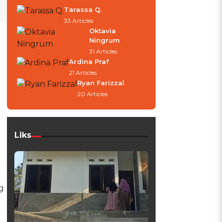
Tarassa Q.
33 Articles
Oktavia
Ningrum
31 Articles
Ardina Praf
21 Articles
Ryan Farizzal
20 Articles
Liks
g