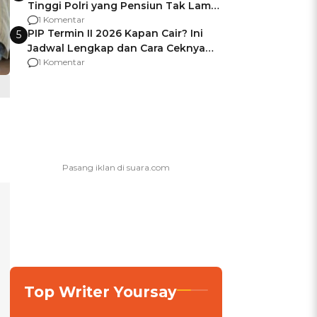
Tinggi Polri yang Pensiun Tak Lama
Usai Jadi Brigjen
1 Komentar
PIP Termin II 2026 Kapan Cair? Ini
5
Jadwal Lengkap dan Cara Ceknya
agar Dana Tidak Hangus!
1 Komentar
Top Writer Yoursay