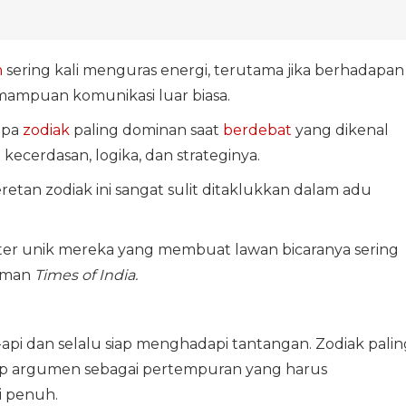
n
sering kali menguras energi, terutama jika berhadapan
mampuan komunikasi luar biasa.
apa
zodiak
paling dominan saat
berdebat
yang dikenal
cerdasan, logika, dan strateginya.
etan zodiak ini sangat sulit ditaklukkan dalam adu
ter unik mereka yang membuat lawan bicaranya sering
laman
Times of India.
i-api dan selalu siap menghadapi tantangan. Zodiak palin
ap argumen sebagai pertempuran yang harus
i penuh.