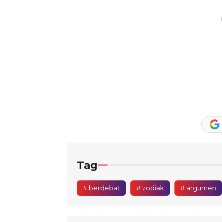
Tag
# berdebat
# zodiak
# argumen