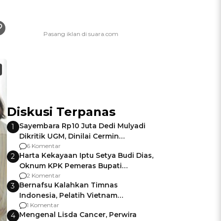
Diskusi Terpanas
Sayembara Rp10 Juta Dedi Mulyadi
1
Dikritik UGM, Dinilai Cermin
Gagalnya Negara Jamin Keamanan
6 Komentar
Harta Kekayaan Iptu Setya Budi Dias,
2
Oknum KPK Pemeras Bupati
Pemalang
2 Komentar
Bernafsu Kalahkan Timnas
3
Indonesia, Pelatih Vietnam
Berencana Pakai Jimat di Pakansari
1 Komentar
Mengenal Lisda Cancer, Perwira
4