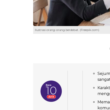
Ilustrasi orang-orang berdebat. (Freepik.com)
Sejum
sangat
Karak
menggu
Memah
komuni