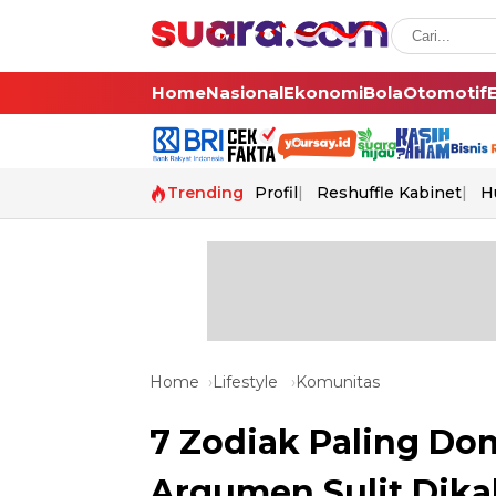
Home
Nasional
Ekonomi
Bola
Otomotif
Trending
Profil
Reshuffle Kabinet
H
Home
Lifestyle
Komunitas
7 Zodiak Paling Do
Argumen Sulit Dik