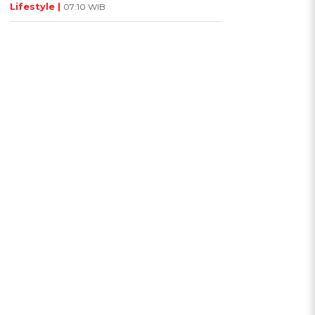
Lifestyle |
07:10 WIB