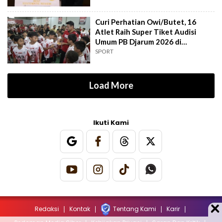
Curi Perhatian Owi/Butet, 16
Atlet Raih Super Tiket Audisi
Umum PB Djarum 2026 di
Makassar
SPORT
Load More
Ikuti Kami
Redaksi
Kontak
Tentang Kami
Karir