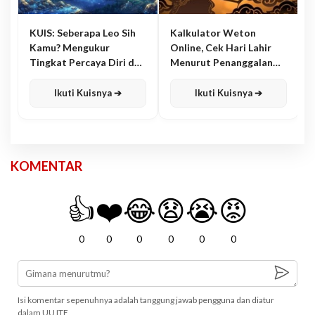
KUIS: Seberapa Leo Sih
Kalkulator Weton
Kamu? Mengukur
Online, Cek Hari Lahir
Tingkat Percaya Diri dan
Menurut Penanggalan
Karisma
Jawa
Ikuti Kuisnya ➔
Ikuti Kuisnya ➔
KOMENTAR
👍
❤️
😂
😧
😭
😡
0
0
0
0
0
0
Isi komentar sepenuhnya adalah tanggung jawab pengguna dan diatur
dalam UU ITE