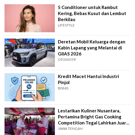
5 Conditioner untuk Rambut
Kering, Bebas Kusut dan Lembut
Berkilau
LIFESTYLE
Deretan Mobil Keluarga dengan
Kabin Lapang yang Melantai di
GIIAS 2026
OTOMOTIF
Kredit Macet Hantui Industri
Pinjol
BISNIS
Lestarikan Kuliner Nusantara,
Pertamina Bright Gas Cooking
Competition Tegal Lahirkan Juara
Baru
JAWA TENGAH