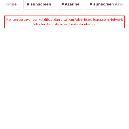
Azarine
# sunscreen
# Azarine
# sunscreen Azarine