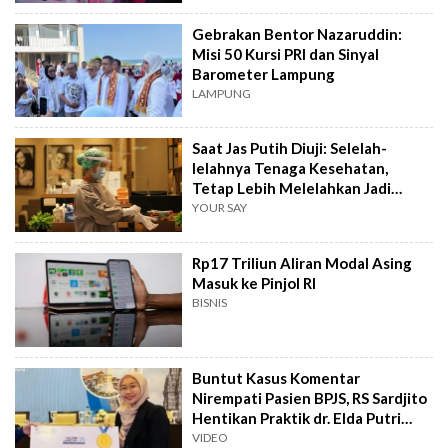
Gebrakan Bentor Nazaruddin:
Misi 50 Kursi PRI dan Sinyal
Barometer Lampung
LAMPUNG
Saat Jas Putih Diuji: Selelah-
lelahnya Tenaga Kesehatan,
Tetap Lebih Melelahkan Jadi
Pasien
YOUR SAY
Rp17 Triliun Aliran Modal Asing
Masuk ke Pinjol RI
BISNIS
Buntut Kasus Komentar
Nirempati Pasien BPJS, RS Sardjito
Hentikan Praktik dr. Elda Putri
Rahard
VIDEO