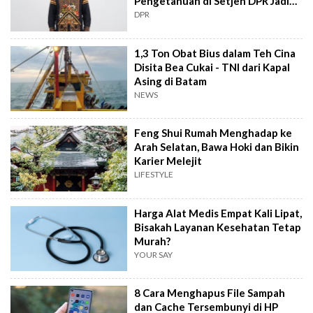
Pengetahuan di Setjen DPR Jadi
Kekuatan Institusional
DPR
1,3 Ton Obat Bius dalam Teh Cina
Disita Bea Cukai - TNI dari Kapal
Asing di Batam
NEWS
Feng Shui Rumah Menghadap ke
Arah Selatan, Bawa Hoki dan Bikin
Karier Melejit
LIFESTYLE
Harga Alat Medis Empat Kali Lipat,
Bisakah Layanan Kesehatan Tetap
Murah?
YOUR SAY
8 Cara Menghapus File Sampah
dan Cache Tersembunyi di HP