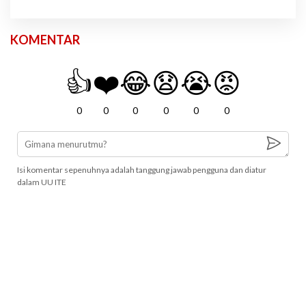
KOMENTAR
👍
❤️
😂
😧
😭
😡
0
0
0
0
0
0
Isi komentar sepenuhnya adalah tanggung jawab pengguna dan diatur
dalam UU ITE