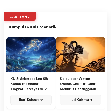
CARI TAHU
Kumpulan Kuis Menarik
KUIS: Seberapa Leo Sih
Kalkulator Weton
Kamu? Mengukur
Online, Cek Hari Lahir
Tingkat Percaya Diri dan
Menurut Penanggalan
Karisma
Jawa
Ikuti Kuisnya ➔
Ikuti Kuisnya ➔