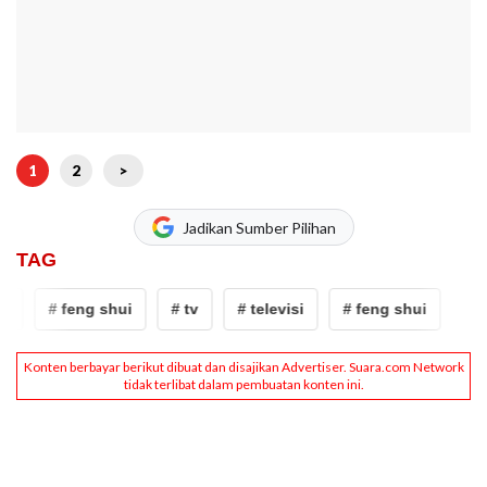
1
2
>
Jadikan Sumber Pilihan
TAG
i
# feng shui
# tv
# televisi
# feng shui