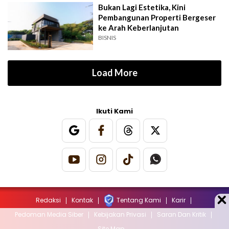
Bukan Lagi Estetika, Kini
Pembangunan Properti Bergeser
ke Arah Keberlanjutan
BISNIS
Load More
Ikuti Kami
Redaksi
Kontak
Tentang Kami
Karir
Pedoman Media Siber
Kebijakan Privasi
Saran Dan Kritik
Site Map