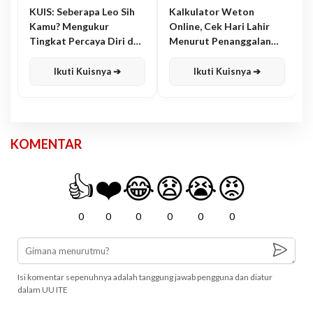
KUIS: Seberapa Leo Sih
Kalkulator Weton
Kamu? Mengukur
Online, Cek Hari Lahir
Tingkat Percaya Diri dan
Menurut Penanggalan
Karisma
Jawa
Ikuti Kuisnya ➔
Ikuti Kuisnya ➔
KOMENTAR
👍
❤️
😂
😧
😭
😡
0
0
0
0
0
0
Isi komentar sepenuhnya adalah tanggung jawab pengguna dan diatur
dalam UU ITE