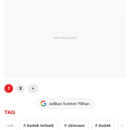
1
2
>
Jadikan Sumber Pilihan
TAG
itam
# bedak terbaik
# skincare
# bedak
# reko