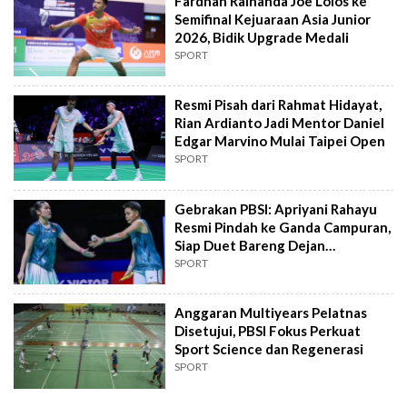
Fardhan Rainanda Joe Lolos ke
Semifinal Kejuaraan Asia Junior
2026, Bidik Upgrade Medali
SPORT
Resmi Pisah dari Rahmat Hidayat,
Rian Ardianto Jadi Mentor Daniel
Edgar Marvino Mulai Taipei Open
SPORT
Gebrakan PBSI: Apriyani Rahayu
Resmi Pindah ke Ganda Campuran,
Siap Duet Bareng Dejan
Ferdinansyah
SPORT
Anggaran Multiyears Pelatnas
Disetujui, PBSI Fokus Perkuat
Sport Science dan Regenerasi
SPORT