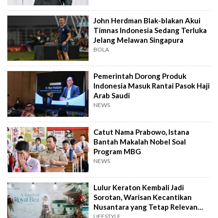
John Herdman Blak-blakan Akui
Timnas Indonesia Sedang Terluka
Jelang Melawan Singapura
BOLA
Pemerintah Dorong Produk
Indonesia Masuk Rantai Pasok Haji
Arab Saudi
NEWS
Catut Nama Prabowo, Istana
Bantah Makalah Nobel Soal
Program MBG
NEWS
Lulur Keraton Kembali Jadi
Sorotan, Warisan Kecantikan
Nusantara yang Tetap Relevan
hingga Kini
LIFESTYLE