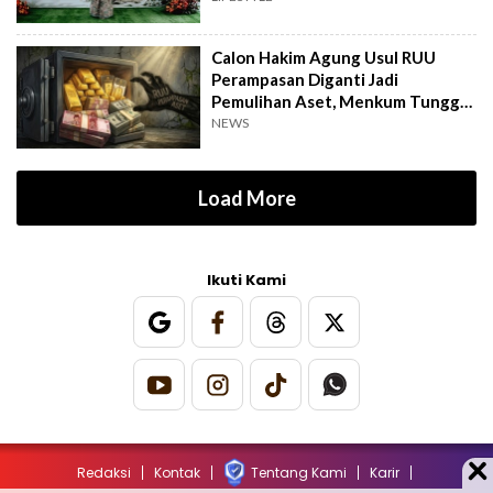
Calon Hakim Agung Usul RUU
Perampasan Diganti Jadi
Pemulihan Aset, Menkum Tunggu
Langkah DPR
NEWS
Load More
Ikuti Kami
Redaksi
Kontak
Tentang Kami
Karir