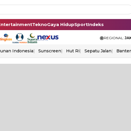
Entertainment
Tekno
Gaya Hidup
Sport
Indeks
REGIONAL:
JA
unan Indonesia
Sunscreen
Hut Ri
Sepatu Jalan
Bante