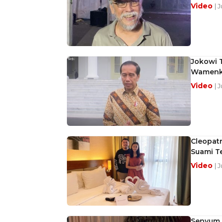
Video
| 
Jokowi 
Wamenku
Video
| 
Cleopatr
Suami T
Video
| 
Senyum S