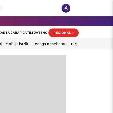
KARTA
JABAR
JATIM
JATENG
REGIONAL
›
n
Mobil Listrik
Tenaga Kesehatan
Piala Aff 2026
Ekono