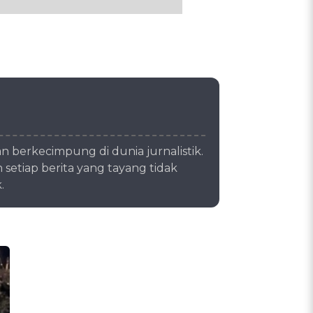
berkecimpung di dunia jurnalistik.
setiap berita yang tayang tidak
.