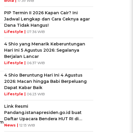
Bola |
17:39 WIB
PIP Termin II 2026 Kapan Cair? Ini
Jadwal Lengkap dan Cara Ceknya agar
Dana Tidak Hangus!
Lifestyle |
07:36 WIB
4 Shio yang Menarik Keberuntungan
Hari Ini 5 Agustus 2026: Segalanya
Berjalan Lancar
Lifestyle |
06:37 WIB
4 Shio Beruntung Hari Ini 4 Agustus
2026: Macan hingga Babi Berpeluang
Dapat Kabar Baik
Lifestyle |
06:23 WIB
Link Resmi
Pandang.istanapresiden.go.id buat
Daftar Upacara Bendera HUT RI di
am
Istana Negara
News |
12:13 WIB