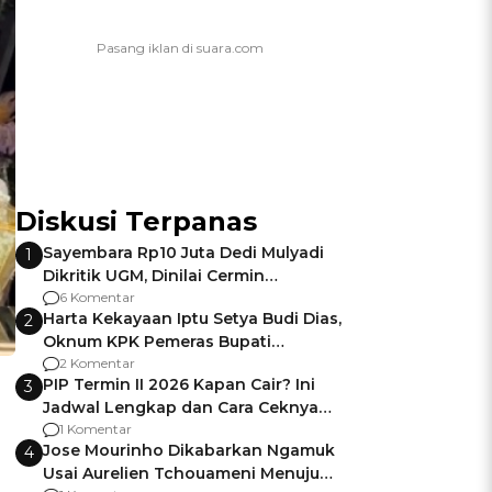
Diskusi Terpanas
Sayembara Rp10 Juta Dedi Mulyadi
1
Dikritik UGM, Dinilai Cermin
Gagalnya Negara Jamin Keamanan
6 Komentar
Harta Kekayaan Iptu Setya Budi Dias,
2
Oknum KPK Pemeras Bupati
Pemalang
2 Komentar
PIP Termin II 2026 Kapan Cair? Ini
3
Jadwal Lengkap dan Cara Ceknya
agar Dana Tidak Hangus!
1 Komentar
Jose Mourinho Dikabarkan Ngamuk
4
Usai Aurelien Tchouameni Menuju