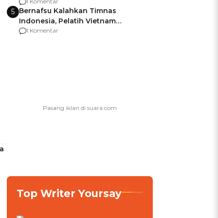
Manchester United
1 Komentar
Bernafsu Kalahkan Timnas
5
Indonesia, Pelatih Vietnam
Berencana Pakai Jimat di Pakansari
1 Komentar
a
Top Writer Yoursay