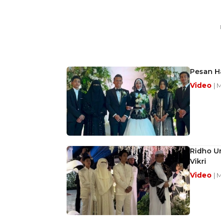
Pesan Ha
Video
| 
Ridho U
Vikri
Video
| 