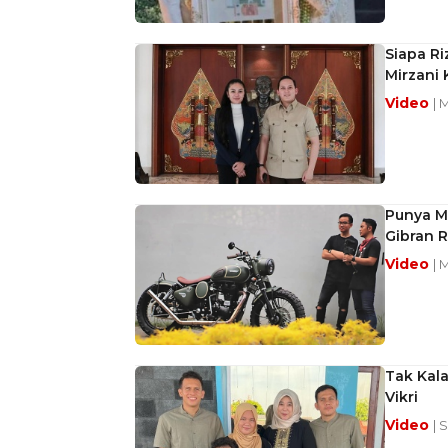
Siapa Ri
Mirzani 
Video
| 
Punya Mo
Gibran 
Video
| 
Tak Kala
Vikri
Video
| 