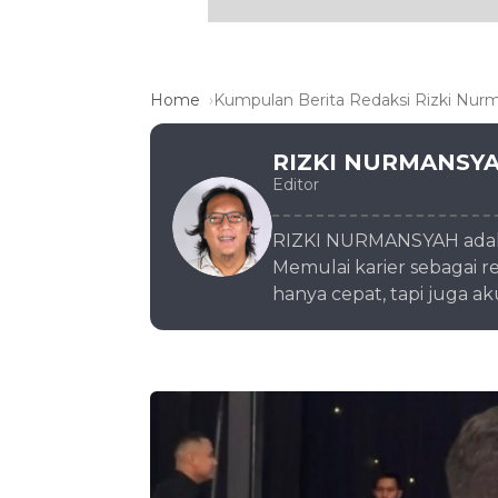
Home
Kumpulan Berita Redaksi Rizki Nur
RIZKI NURMANSY
Editor
RIZKI NURMANSYAH adalah
Memulai karier sebagai r
hanya cepat, tapi juga a