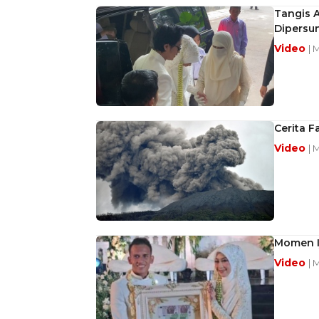
Tangis A
Dipersun
Video
| 
Cerita F
Video
| 
Momen Ij
Video
| 