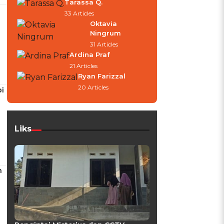
Tarassa Q.
33 Articles
Oktavia
Ningrum
31 Articles
Ardina Praf
21 Articles
Ryan Farizzal
20 Articles
i
Liks
h