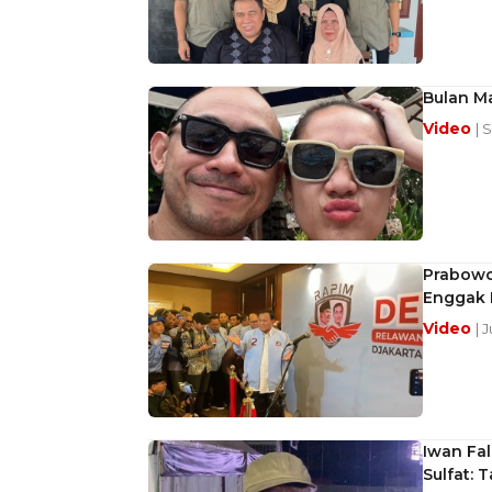
Bulan M
Video
| 
Prabowo
Enggak 
Video
| 
Iwan Fal
Sulfat: