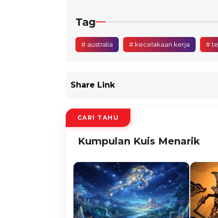
Tag
# australia
# kecelakaan kerja
# t
Share Link
CARI TAHU
Kumpulan Kuis Menarik