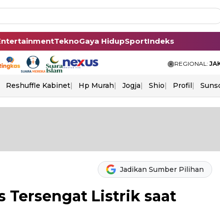
Entertainment
Tekno
Gaya Hidup
Sport
Indeks
REGIONAL:
JA
Reshuffle Kabinet
Hp Murah
Jogja
Shio
Profil
Suns
Jadikan Sumber Pilihan
 Tersengat Listrik saat