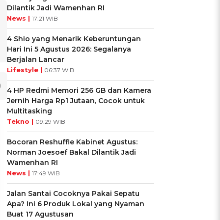
Dilantik Jadi Wamenhan RI
News |
17:21 WIB
4 Shio yang Menarik Keberuntungan
Hari Ini 5 Agustus 2026: Segalanya
Berjalan Lancar
Lifestyle |
06:37 WIB
4 HP Redmi Memori 256 GB dan Kamera
Jernih Harga Rp1 Jutaan, Cocok untuk
Multitasking
Tekno |
09:29 WIB
Bocoran Reshuffle Kabinet Agustus:
Norman Joesoef Bakal Dilantik Jadi
Wamenhan RI
News |
17:49 WIB
Jalan Santai Cocoknya Pakai Sepatu
Apa? Ini 6 Produk Lokal yang Nyaman
Buat 17 Agustusan