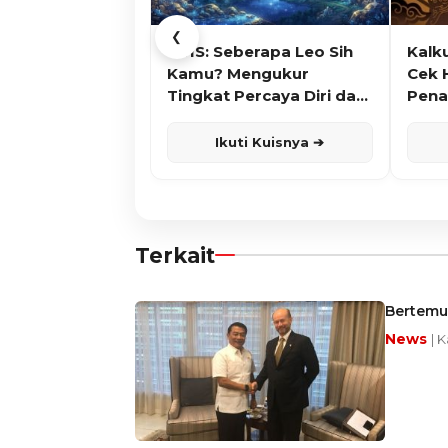
❮
KUIS: Seberapa Leo Sih
Kalk
Kamu? Mengukur
Cek 
Tingkat Percaya Diri dan
Pena
Karisma
Ikuti Kuisnya ➔
Terkait
Bertemu 
News
| 