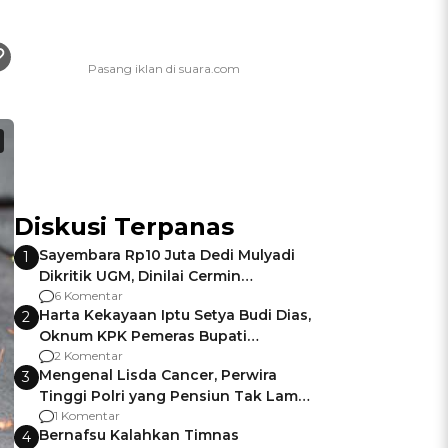
Diskusi Terpanas
Sayembara Rp10 Juta Dedi Mulyadi
1
Dikritik UGM, Dinilai Cermin
Gagalnya Negara Jamin Keamanan
6 Komentar
Harta Kekayaan Iptu Setya Budi Dias,
2
Oknum KPK Pemeras Bupati
Pemalang
2 Komentar
Mengenal Lisda Cancer, Perwira
3
Tinggi Polri yang Pensiun Tak Lama
Usai Jadi Brigjen
1 Komentar
Bernafsu Kalahkan Timnas
4