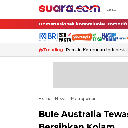
Home
Nasional
Ekonomi
Bola
Otomotif
Trending
Pemain Keturunan Indonesia
Home
News
Metropolitan
Bule Australia Tewas
Bersihkan Kolam