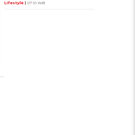
Lifestyle |
07:10 WIB
UIS: Sepatu Mana yang
KUIS: Seberapa Kenal
Cocok dengan
Kamu dengan Si Zodiak
Kepribadianmu?
Cancer?
Ikuti Kuisnya ➔
Ikuti Kuisnya ➔