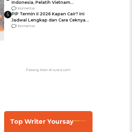
Indonesia, Pelatih Vietnam
Berencana Pakai Jimat di Pakansari
1 Komentar
PIP Termin II 2026 Kapan Cair? Ini
5
Jadwal Lengkap dan Cara Ceknya
agar Dana Tidak Hangus!
1 Komentar
Top Writer Yoursay