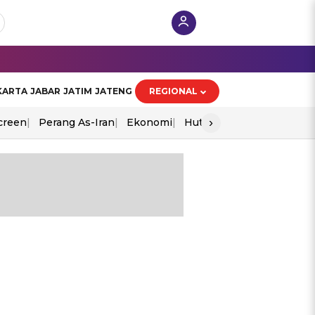
KARTA
JABAR
JATIM
JATENG
REGIONAL
›
creen
Perang As-Iran
Ekonomi
Hut Ri