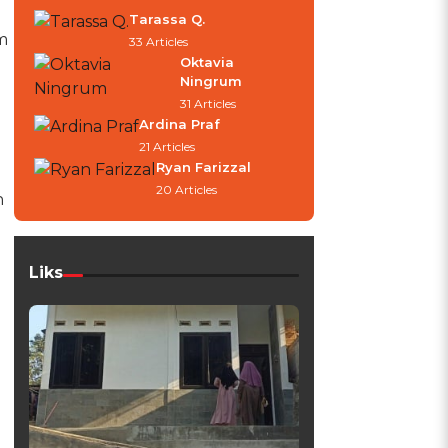
Tarassa Q.
m
33 Articles
Oktavia
Ningrum
31 Articles
Ardina Praf
21 Articles
Ryan Farizzal
20 Articles
n
Liks