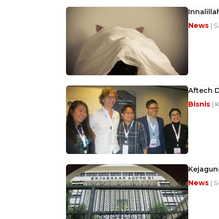
Innalill
News
| 
Aftech 
Bisnis
| 
Kejagun
News
| 