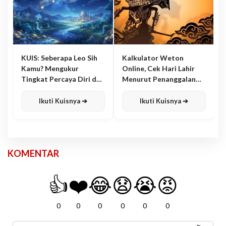
KUIS: Seberapa Leo Sih
Kalkulator Weton
Kamu? Mengukur
Online, Cek Hari Lahir
Tingkat Percaya Diri dan
Menurut Penanggalan
Karisma
Jawa
Ikuti Kuisnya ➔
Ikuti Kuisnya ➔
KOMENTAR
👍
❤️
😂
😧
😭
😡
0
0
0
0
0
0