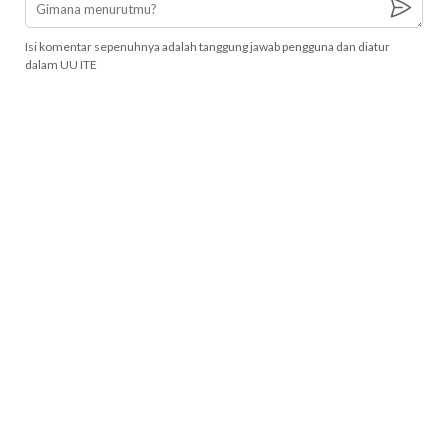
Isi komentar sepenuhnya adalah tanggung jawab pengguna dan diatur
dalam UU ITE