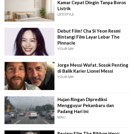
Kamar Cepat Dingin Tanpa Boros
Listrik
LIFESTYLE
Debut Film! Cha Si Yeon Resmi
Bintangi Film Layar Lebar The
Pinnacle
YOUR SAY
Jorge Messi Wafat, Sosok Penting
di Balik Karier Lionel Messi
YOUR SAY
Hujan Ringan Diprediksi
Mengguyur Pekanbaru dan
Padang Hari Ini
RIAU
Review Film The Ribbon Hero: