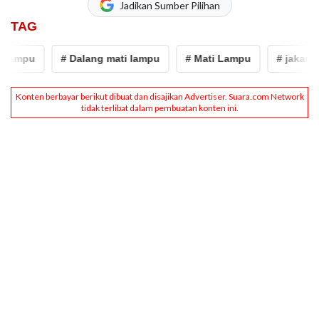
Jadikan Sumber Pilihan
TAG
 lampu
# Dalang mati lampu
# Mati Lampu
# jakarta 