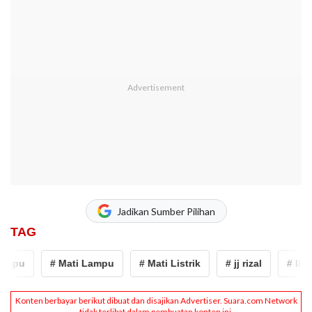
Jadikan Sumber Pilihan
TAG
mpu
# Mati Lampu
# Mati Listrik
# jj rizal
# Ikan K