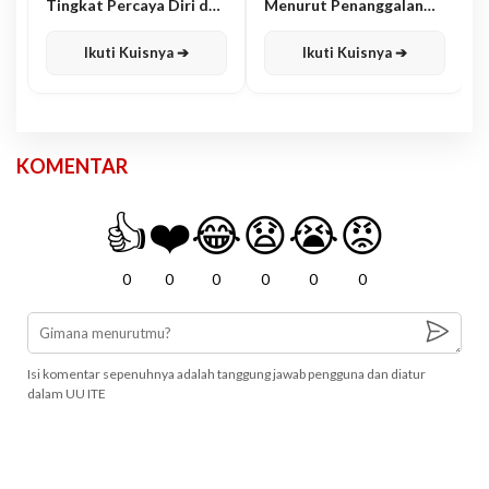
Tingkat Percaya Diri dan
Menurut Penanggalan
Karisma
Jawa
Ikuti Kuisnya ➔
Ikuti Kuisnya ➔
KOMENTAR
👍
❤️
😂
😧
😭
😡
0
0
0
0
0
0
Isi komentar sepenuhnya adalah tanggung jawab pengguna dan diatur
dalam UU ITE