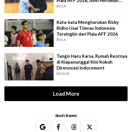
Piala AFF 2026, John Herdman
Out?
BOLA
Kata-kata Mengharukan Rizky
Ridho Usai Timnas Indonesia
Tersingkir dari Piala AFF 2026
BOLA
Tangis Haru Karsa, Rumah Reotnya
di Klapanunggal Kini Kokoh
Direnovasi Indocement
BOGOR
Load More
Ikuti Kami