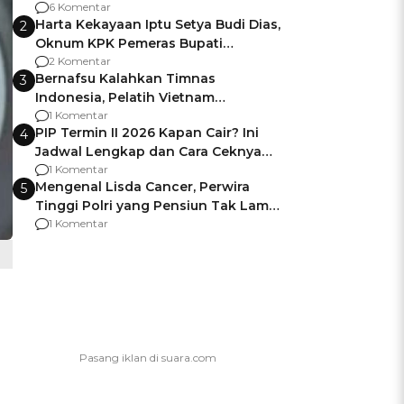
Gagalnya Negara Jamin Keamanan
6 Komentar
Harta Kekayaan Iptu Setya Budi Dias,
2
Oknum KPK Pemeras Bupati
Pemalang
2 Komentar
Bernafsu Kalahkan Timnas
3
Indonesia, Pelatih Vietnam
Berencana Pakai Jimat di Pakansari
1 Komentar
PIP Termin II 2026 Kapan Cair? Ini
4
Jadwal Lengkap dan Cara Ceknya
agar Dana Tidak Hangus!
1 Komentar
Mengenal Lisda Cancer, Perwira
5
Tinggi Polri yang Pensiun Tak Lama
Usai Jadi Brigjen
1 Komentar