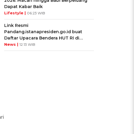
2026: Macan hingga Babi Berpeluang
Dapat Kabar Baik
Lifestyle |
06:23 WIB
Link Resmi
Pandang.istanapresiden.go.id buat
Daftar Upacara Bendera HUT RI di
Istana Negara
News |
12:13 WIB
ri