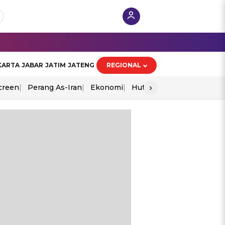
KARTA
JABAR
JATIM
JATENG
REGIONAL
›
creen
Perang As-Iran
Ekonomi
Hut Ri