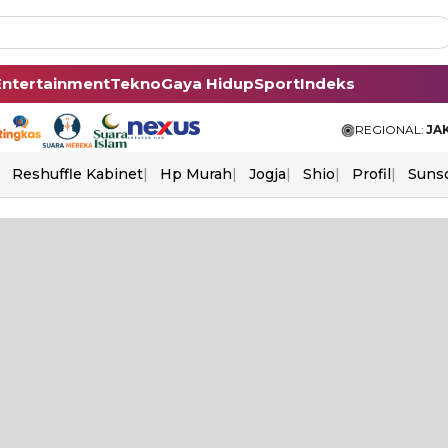
Entertainment
Tekno
Gaya Hidup
Sport
Indeks
REGIONAL:
JA
Reshuffle Kabinet
Hp Murah
Jogja
Shio
Profil
Suns