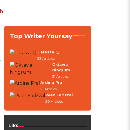
ah
Top Writer Yoursay
Tarassa Q.
33 Articles
n
Oktavia
Ningrum
31 Articles
Ardina Praf
21 Articles
Ryan Farizzal
20 Articles
Liks