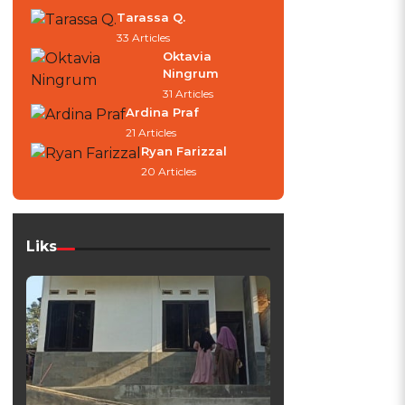
Tarassa Q.
a
33 Articles
Oktavia
Ningrum
31 Articles
Ardina Praf
21 Articles
Ryan Farizzal
20 Articles
Liks