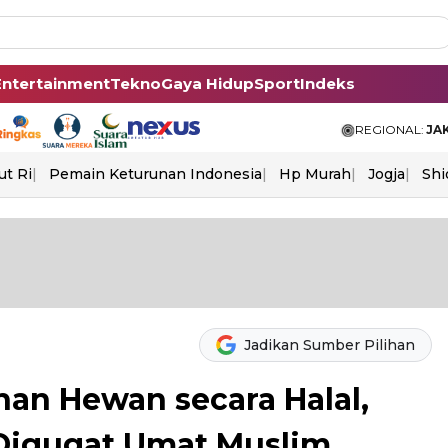
Entertainment
Tekno
Gaya Hidup
Sport
Indeks
REGIONAL:
JA
ut Ri
Pemain Keturunan Indonesia
Hp Murah
Jogja
Shi
Jadikan Sumber Pilihan
an Hewan secara Halal,
Digugat Umat Muslim