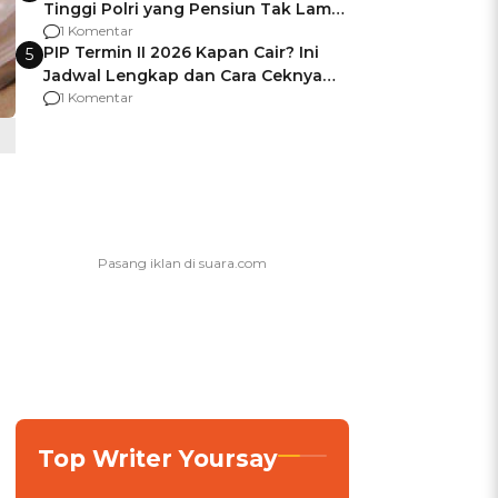
Tinggi Polri yang Pensiun Tak Lama
Usai Jadi Brigjen
1 Komentar
PIP Termin II 2026 Kapan Cair? Ini
5
Jadwal Lengkap dan Cara Ceknya
agar Dana Tidak Hangus!
1 Komentar
Top Writer Yoursay