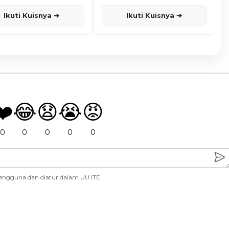
Ikuti Kuisnya ➔
Ikuti Kuisnya ➔
❤️
😂
😧
😭
😡
0
0
0
0
0
engguna dan diatur dalam UU ITE