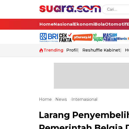
Home
Nasional
Ekonomi
Bola
Otomotif
Trending
Profil
Reshuffle Kabinet
H
Home
News
Internasional
Larang Penyembelih
Pemerintah Belgia 