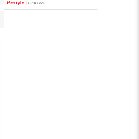
Lifestyle |
07:10 WIB
UIS: Sepatu Mana yang
KUIS: Seberapa Kenal
Cocok dengan
Kamu dengan Si Zodiak
Kepribadianmu?
Cancer?