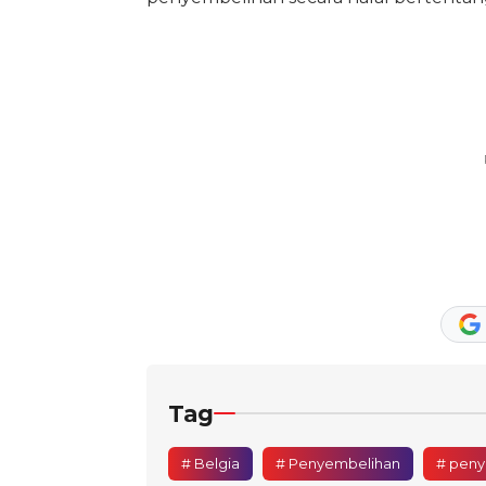
Tag
# Belgia
# Penyembelihan
# peny