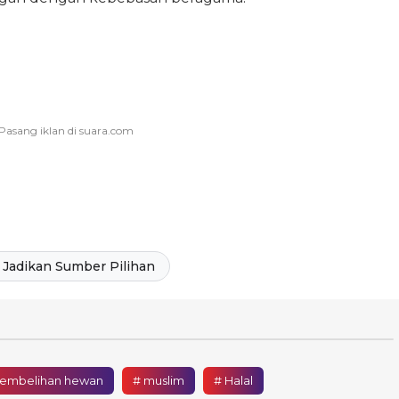
Jadikan Sumber Pilihan
embelihan hewan
# muslim
# Halal