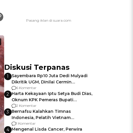
Diskusi Terpanas
Sayembara Rp10 Juta Dedi Mulyadi
1
Dikritik UGM, Dinilai Cermin
Gagalnya Negara Jamin Keamanan
6 Komentar
Harta Kekayaan Iptu Setya Budi Dias,
2
Oknum KPK Pemeras Bupati
Pemalang
2 Komentar
Bernafsu Kalahkan Timnas
3
Indonesia, Pelatih Vietnam
Berencana Pakai Jimat di Pakansari
1 Komentar
Mengenal Lisda Cancer, Perwira
4