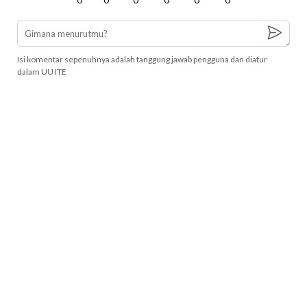
Isi komentar sepenuhnya adalah tanggung jawab pengguna dan diatur
dalam UU ITE