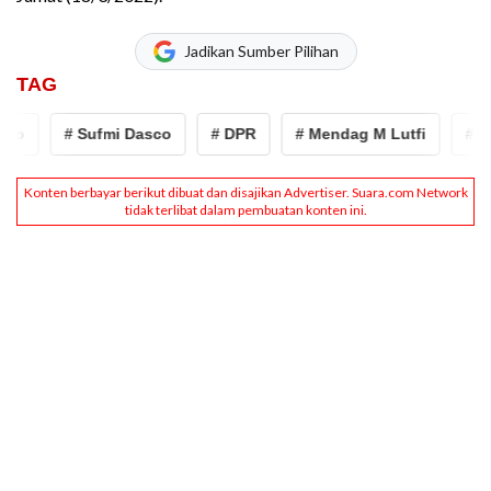
Jadikan Sumber Pilihan
TAG
# Sufmi Dasco
# DPR
# Mendag M Lutfi
# Mafia