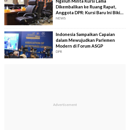
Ngeluh Minta Kursi Lama
Dikembalikan ke Ruang Rapat,
Anggota DPR: Kursi Baru Ini Bikin
Saya Gak Nyaman!
NEWS
Indonesia Sampaikan Capaian
dalam Mewujudkan Parlemen
Modern di Forum ASGP
DPR