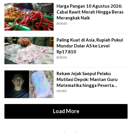
Harga Pangan 10 Agustus 2026:
Cabai Rawit Merah Hingga Beras
Merangkak Naik
BISNIS
Paling Kuat di Asia, Rupiah Pukul
Mundur Dolar AS ke Level
Rp17.810
BISNIS
Rekam Jejak Saepul Pelaku
Mutilasi Depok: Mantan Guru
Matematika hingga Peserta
Dangdut TV
NEWS
Load More