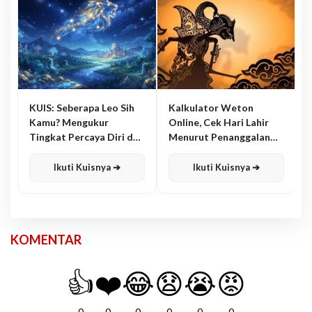
KUIS: Seberapa Leo Sih
Kalkulator Weton
Kamu? Mengukur
Online, Cek Hari Lahir
Tingkat Percaya Diri dan
Menurut Penanggalan
Karisma
Jawa
Ikuti Kuisnya ➔
Ikuti Kuisnya ➔
KOMENTAR
👍
❤️
😂
😧
😭
😡
0
0
0
0
0
0